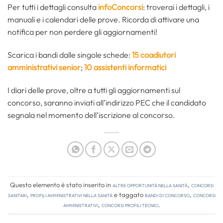
Per tutti i dettagli consulta
infoConcorsi
: troverai i dettagli, i
manuali e i calendari delle prove. Ricorda di attivare una
notifica per non perdere gli aggiornamenti!
Scarica i bandi dalle singole schede:
15 coadiutori
amministrativi senior
;
10 assistenti informatici
I diari delle prove, oltre a tutti gli aggiornamenti sul
concorso, saranno inviati all’indirizzo PEC che il candidato
segnala nel momento dell’iscrizione al concorso.
Questo elemento è stato inserito in
Altre opportunità nella sanità
,
Concorsi
Sanitari
,
Profili amministrativi nella sanità
e taggato
bandi di concorso
,
concorsi
amministrativi
,
concorsi profili tecnici
.