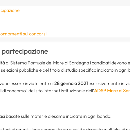
ecipazione
iornamenti sui concorsi
i partecipazione
ità di Sistema Portuale del Mare di Sardegna i candidati devono 
selezioni pubbliche e del titolo di studio specifico indicato in ogni
ono essere inviate entro il
28 gennaio 2021
esclusivamente in via
 di concorso” del sito internet istituzionale dell’
ADSP Mare di Sa
asi basate sulle materie d’esame indicate in ogni bando:
in test di ammissione composto da quesiti a risposta multipla, di na