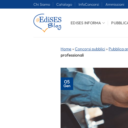
Salta
Chi Siamo
Catalogo
InfoConcorsi
Ammissioni
ai
contenuti
EDISES INFORMA
PUBBLIC
Home
»
Concorsi pubblici
»
Pubblica a
professionali
05
Gen