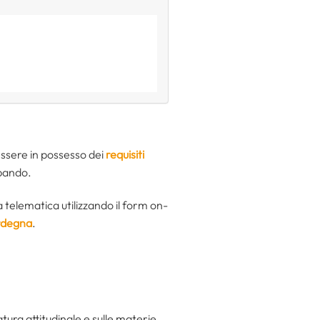
essere in possesso dei
requisiti
 bando.
 telematica utilizzando il form on-
rdegna
.
tura attitudinale e sulle materie