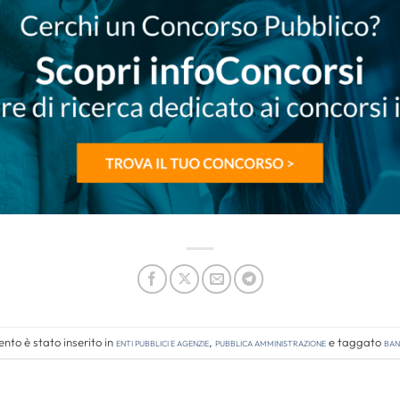
nto è stato inserito in
Enti pubblici e agenzie
,
Pubblica amministrazione
e taggato
ban