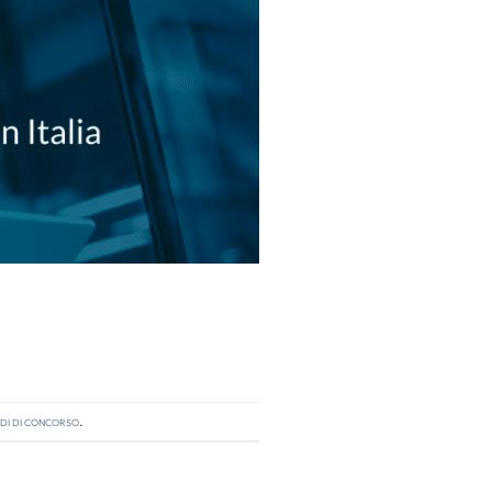
di di concorso
.