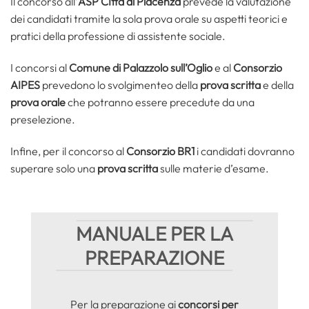
Il concorso all’
ASP CIttà di Piacenza
prevede la valutazione
dei candidati tramite la sola prova orale su aspetti teorici e
pratici della professione di assistente sociale.
I concorsi al
Comune di Palazzolo sull’Oglio
e al
Consorzio
AIPES
prevedono lo svolgimenteo della
prova scritta
e della
prova orale
che potranno essere precedute da una
preselezione.
Infine, per il concorso al
Consorzio BR1
i candidati dovranno
superare solo una
prova scritta
sulle materie d’esame.
MANUALE PER LA
PREPARAZIONE
Per la preparazione ai
concorsi per