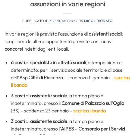
assunzioni in varie regioni
PUBBLICATO IL
9 GENNAIO 2024
DA
MICOL DIODATO
In varie regioni è prevista l’assunzione di
assistenti sociali
:
scopriamo le ultime opportunità previste con i nuovi
concorsi
indetti dagli enti locali.
6 posti
di
specialista in attività sociali
, a tempo pieno e
determinato, per il servizio sociale territoriale di base
dell’
Asp Città di Piacenza
– scadenza 11 gennaio –
scarica
il bando
3 posti
di
assistente sociale
, a tempo pieno e
indeterminato, presso il
Comune di Palazzolo sull’Oglio
(BS) – scadenza 23 gennaio –
scarica il bando
3 posti
di
assistente sociale
, a tempo pieno e
indeterminato, presso l’
AIPES – Consorzio per i Servizi