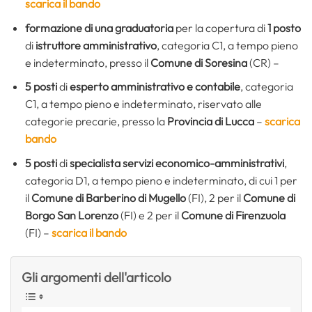
scarica il bando
formazione di una graduatoria
per la copertura di
1 posto
di
istruttore amministrativo
, categoria C1, a tempo pieno
e indeterminato, presso il
Comune di Soresina
(CR) –
5 posti
di
esperto amministrativo e contabile
, categoria
C1, a tempo pieno e indeterminato, riservato alle
categorie precarie, presso la
Provincia di Lucca
–
scarica
bando
5 posti
di
specialista servizi economico-amministrativi
,
categoria D1, a tempo pieno e indeterminato, di cui 1 per
il
Comune di Barberino di Mugello
(FI), 2 per il
Comune di
Borgo San Lorenzo
(FI) e 2 per il
Comune di Firenzuola
(FI) –
scarica il bando
Gli argomenti dell'articolo