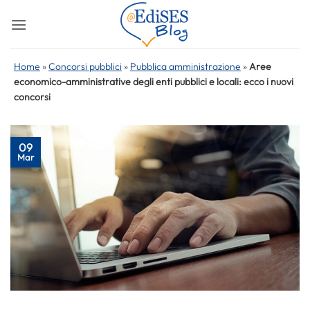
Salta
ai
contenuti
Home
»
Concorsi pubblici
»
Pubblica amministrazione
»
Aree
economico-amministrative degli enti pubblici e locali: ecco i nuovi
concorsi
09
Mar