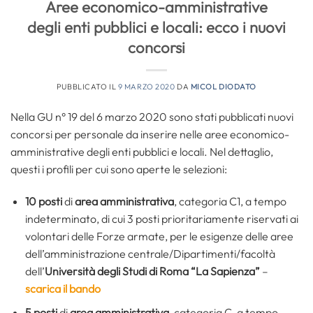
Aree economico-amministrative
degli enti pubblici e locali: ecco i nuovi
concorsi
PUBBLICATO IL
9 MARZO 2020
DA
MICOL DIODATO
Nella GU n° 19 del 6 marzo 2020 sono stati pubblicati nuovi
concorsi per personale da inserire nelle aree economico-
amministrative degli enti pubblici e locali. Nel dettaglio,
questi i profili per cui sono aperte le selezioni:
10 posti
di
area amministrativa
, categoria C1, a tempo
indeterminato, di cui 3 posti prioritariamente riservati ai
volontari delle Forze armate, per le esigenze delle aree
dell’amministrazione centrale/Dipartimenti/facoltà
dell’
Università degli Studi di Roma “La Sapienza”
–
scarica il bando
5 posti
di
area amministrativa
, categoria C, a tempo