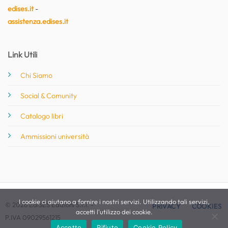
edises.it
-
assistenza.edises.it
Link Utili
Chi Siamo
Social & Comunity
Catalogo libri
Ammissioni università
I cookie ci aiutano a fornire i nostri servizi. Utilizzando tali servizi,
© 2026 EdiSES Edizioni S.r.l. -
PRIVACY
COOKIES
accetti l'utilizzo dei cookie.
P.IVA 09029561215
Accetto
Rifiuto
Cookie Policy