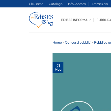
Salta
Chi Siamo
Catalogo
InfoConcorsi
Ammissioni
ai
contenuti
EDISES INFORMA
PUBBLIC
Home
»
Concorsi pubblici
»
Pubblica a
21
Mag