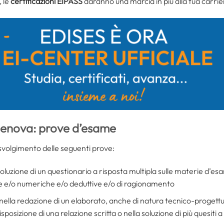
, le
certificazioni EIPASS
daranno una marcia in più alla tua carrie
enova: prove d’esame
svolgimento delle seguenti prove:
 soluzione di un questionario a risposta multipla sulle materie d’es
e e/o numeriche e/o deduttive e/o di ragionamento
 nella redazione di un elaborato, anche di natura tecnico-progettua
sposizione di una relazione scritta o nella soluzione di più quesiti a