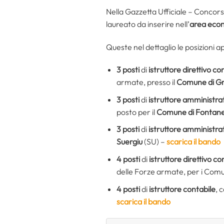
Nella Gazzetta Ufficiale – Concors
laureato da inserire nell’
area econ
Queste nel dettaglio le posizioni a
3 posti
di
istruttore direttivo co
armate, presso il
Comune di Gra
3 posti
di
istruttore amministra
posto per il
Comune di Fontane
3 posti
di
istruttore amministra
Suergiu
(SU) –
scarica il bando
4 posti
di
istruttore direttivo co
delle Forze armate, per i Comu
4 posti
di
istruttore contabile
, 
scarica il bando