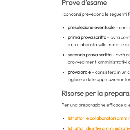
Prove d’esame
I concorsi prevedono le seguenti f
preselezione eventuale
– consi
prima prova scritta
– avrà conte
o un elaborato sulle materie d
seconda prova scritta
– avrà co
provvedimenti amministrativi o
prova orale
– consisterà in un 
inglese e delle applicazioni in
Risorse per la prepar
Per una preparazione efficace alle
Istruttori e collaboratori ammin
Istruttori direttivi amministrativ