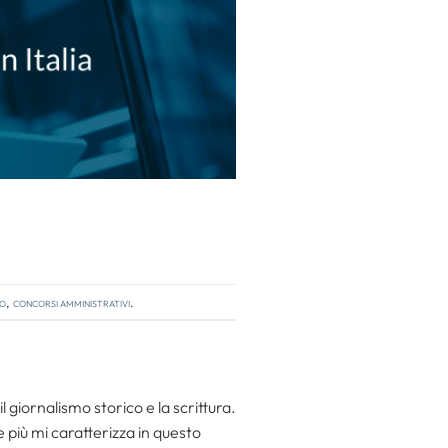
so
,
concorsi amministrativi
.
l giornalismo storico e la scrittura.
he più mi caratterizza in questo