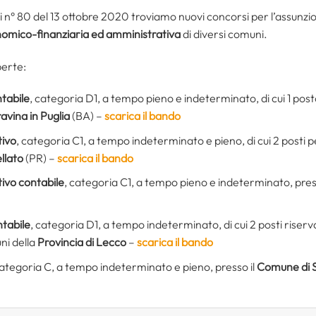
i n° 80 del 13 ottobre 2020 troviamo nuovi concorsi per l’assunz
omico-finanziaria ed amministrativa
di diversi comuni.
perte:
ntabile
, categoria D1, a tempo pieno e indeterminato, di cui 1 post
vina in Puglia
(BA) –
scarica il bando
tivo
, categoria C1, a tempo indeterminato e pieno, di cui 2 posti pe
llato
(PR) –
scarica il bando
tivo contabile
, categoria C1, a tempo pieno e indeterminato, pres
ntabile
, categoria D1, a tempo indeterminato, di cui 2 posti riserv
ni della
Provincia di Lecco
–
scarica il bando
categoria C, a tempo indeterminato e pieno, presso il
Comune di 