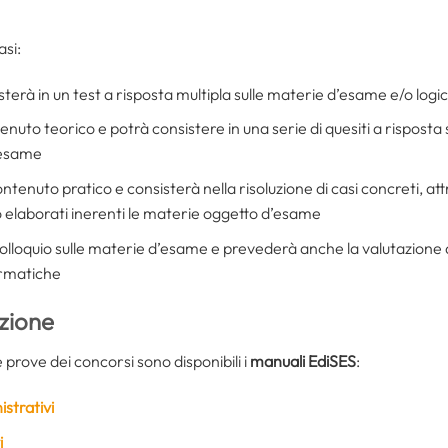
asi:
sterà in un test a risposta multipla sulle materie d’esame e/o logi
nuto teorico e potrà consistere in una serie di quesiti a risposta s
’esame
ntenuto pratico e consisterà nella risoluzione di casi concreti, attr
 elaborati inerenti le materie oggetto d’esame
colloquio sulle materie d’esame e prevederà anche la valutazione 
formatiche
azione
 prove dei concorsi sono disponibili i
manuali EdiSES
:
istrativi
i