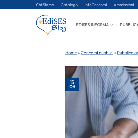
Salta
Chi Siamo
Catalogo
InfoConcorsi
Ammissioni
ai
contenuti
EDISES INFORMA
PUBBLIC
Home
»
Concorsi pubblici
»
Pubblica a
15
Ott