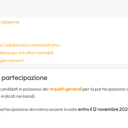
ecipazione
per collaboratori amministrativi
dises per istruttori contabili
ggiornamenti
i partecipazione
candidati in possesso dei
requisiti generali
per la partecipazione all
i indicati nei bandi.
i partecipazione dovranno essere inviate
entro il 12 novembre 20
.