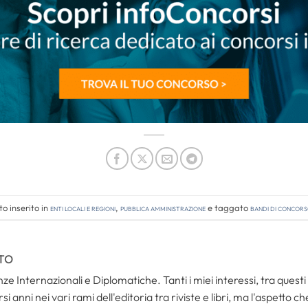
o inserito in
Enti locali e regioni
,
Pubblica amministrazione
e taggato
bandi di concor
TO
ze Internazionali e Diplomatiche. Tanti i miei interessi, tra questi i
i anni nei vari rami dell'editoria tra riviste e libri, ma l'aspetto c