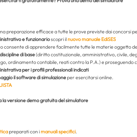
esercitarti gratuitamente? Prova una demo del simulatore
na preparazione efficace a tutte le prove previste dai concorsi p
istrativo e funzionario
scopri il
nuovo manuale EdiSES
sto consente di apprendere facilmente tutte le materie oggetto d
discipline di base
(diritto costituzionale, amministrativo, civile, deg
go, ordinamento contabile, reati contro la P.A.) e proseguendo con
istrativa per i profili professionali indicati
ggio il software di simulazione
per esercitarsi online.
UISTA
 la versione demo gratuita del simulatore
tica
preparati con i
manuali specifici
.