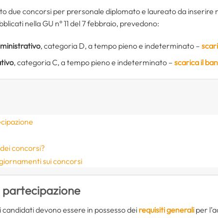
to due concorsi per prersonale diplomato e laureato da inserire n
bblicati nella GU n° 11 del 7 febbraio, prevedono:
mministrativo
, categoria D, a tempo pieno e indeterminato –
scari
tivo
, categoria C, a tempo pieno e indeterminato –
scarica il ba
ecipazione
dei concorsi?
giornamenti sui concorsi
i partecipazione
 i candidati devono essere in possesso dei
requisiti generali
per l’a