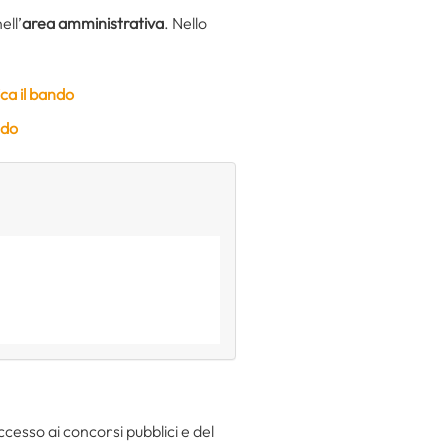
ell’
area amministrativa
. Nello
ca il bando
ndo
ccesso ai concorsi pubblici e del