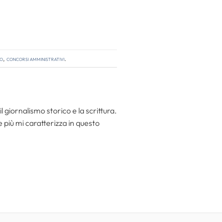
so
,
concorsi amministrativi
.
l giornalismo storico e la scrittura.
he più mi caratterizza in questo