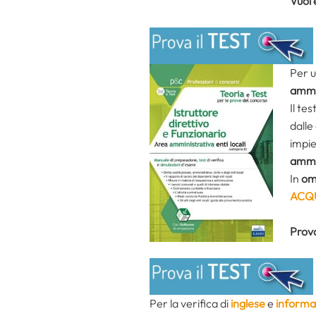
Vuoi 
Per u
ammin
Il te
dalle
impie
ammin
In
oma
ACQ
Prova
Per la verifica di
inglese
e
informa