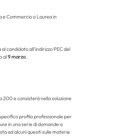
mia e Commercio o Laurea in
l candidato all’indirizzo PEC del
o al
9 marzo
.
a 200 e consisterà nella soluzione
 specifico profilo professionale per
pure in una serie di domande a
osta ad alcuni quesiti sulle materie