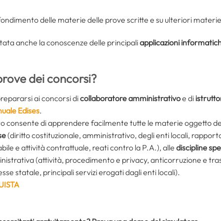
fondimento delle materie delle prove scritte e su ulteriori materie
tata anche la conoscenze delle principali
applicazioni informatic
prove dei concorsi?
repararsi ai concorsi di
collaboratore amministrativo
e di
istrutt
uale Edises
.
sto consente di apprendere facilmente tutte le materie oggetto d
se
(diritto costituzionale, amministrativo, degli enti locali, rapp
bile e attività contrattuale, reati contro la P.A.), alle
discipline spe
istrativa (attività, procedimento e privacy, anticorruzione e tra
esse statale, principali servizi erogati dagli enti locali).
UISTA