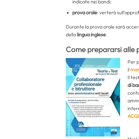
indicate nei bandi;
prova orale
: verterà sull’appro
Durante la prova orale sarà accer
della
lingua inglese
.
Come prepararsi alle 
Per p
il
man
Il te
di ba
conta
ammin
inter
ACQ