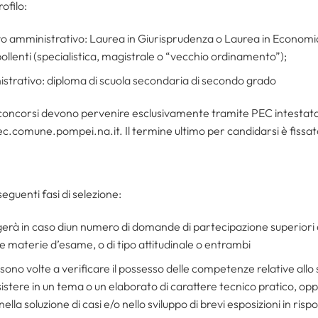
rofilo:
rettivo amministrativo: Laurea in Giurisprudenza o Laurea in Econo
pollenti (specialistica, magistrale o “vecchio ordinamento”);
inistrativo: diploma di scuola secondaria di secondo grado
oncorsi devono pervenire esclusivamente tramite PEC intestata a
.comune.pompei.na.it. Il termine ultimo per candidarsi è fissat
eguenti fasi di selezione:
olgerà in caso diun numero di domande di partecipazione superiori 
ulle materie d’esame, o di tipo attitudinale o entrambi
 sono volte a verificare il possesso delle competenze relative allo
istere in un tema o un elaborato di carattere tecnico pratico, op
ella soluzione di casi e/o nello sviluppo di brevi esposizioni in risp