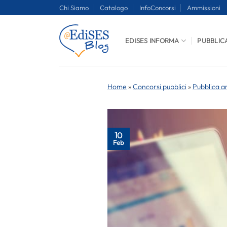
Salta
Chi Siamo
Catalogo
InfoConcorsi
Ammissioni
ai
contenuti
EDISES INFORMA
PUBBLIC
Home
»
Concorsi pubblici
»
Pubblica a
10
Feb