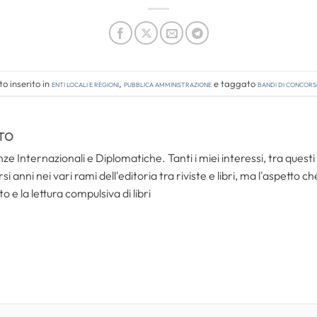
o inserito in
Enti locali e regioni
,
Pubblica amministrazione
e taggato
bandi di concor
TO
ze Internazionali e Diplomatiche. Tanti i miei interessi, tra questi i
i anni nei vari rami dell'editoria tra riviste e libri, ma l'aspetto c
to e la lettura compulsiva di libri