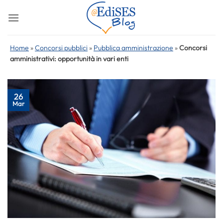
Salta
ai
contenuti
Home
»
Concorsi pubblici
»
Pubblica amministrazione
»
Concorsi
amministrativi: opportunità in vari enti
26
Mar