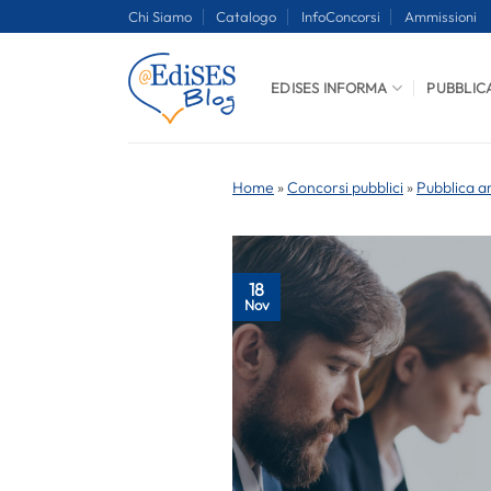
Salta
Chi Siamo
Catalogo
InfoConcorsi
Ammissioni
ai
contenuti
EDISES INFORMA
PUBBLIC
Home
»
Concorsi pubblici
»
Pubblica a
18
Nov