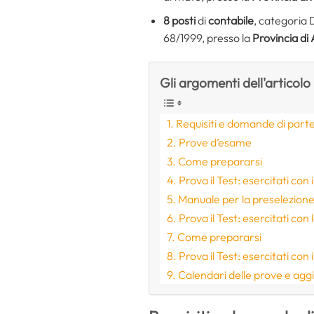
8 posti
di
contabile
, categoria D
68/1999, presso la
Provincia di
Gli argomenti dell'articolo
Requisiti e domande di part
Prove d’esame
Come prepararsi
Prova il Test: esercitati con
Manuale per la preselezion
Prova il Test: esercitati con
Come prepararsi
Prova il Test: esercitati con
Calendari delle prove e agg