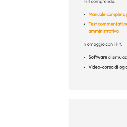
Il kit comprende:
Manuale completo p
Test commentati per
amministrativa
In omaggio con il kit:
Software
di simulaz
Video-corso di logi