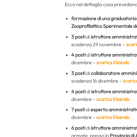
Ecco nel dettaglio cosa prevedono 
formazione di una graduatoria
Zooprofilattico Sperimentale del
3 posti
di
istruttore amministra
scadenza 29 novembre –
scari
4 posti
di
istruttore amministra
dicembre –
scarica il bando
3 posti
di
collaboratore ammini
scadenza 16 dicembre –
scaric
4 posti
di
istruttore amministra
dicembre –
scarica il bando
7 posti
di
esperto amministrati
dicembre –
scarica il bando
6 posti
di
istruttore amministra
armate, presso la
Provincia di