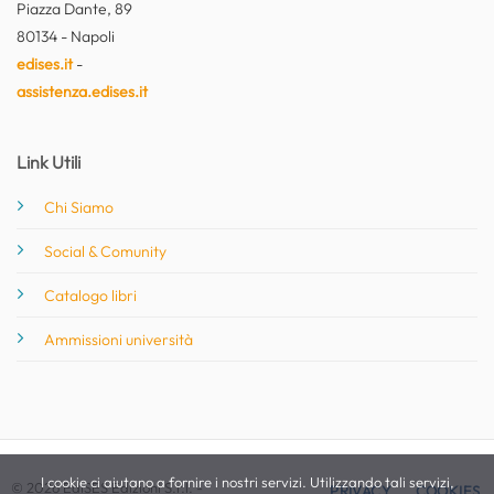
Piazza Dante, 89
80134 - Napoli
edises.it
-
assistenza.edises.it
Link Utili
Chi Siamo
Social & Comunity
Catalogo libri
Ammissioni università
I cookie ci aiutano a fornire i nostri servizi. Utilizzando tali servizi,
© 2026 EdiSES Edizioni S.r.l. -
PRIVACY
COOKIES