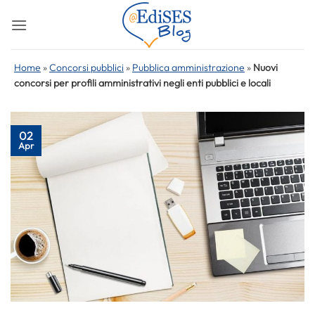
Salta
ai
contenuti
Home
»
Concorsi pubblici
»
Pubblica amministrazione
»
Nuovi
concorsi per profili amministrativi negli enti pubblici e locali
02
Apr