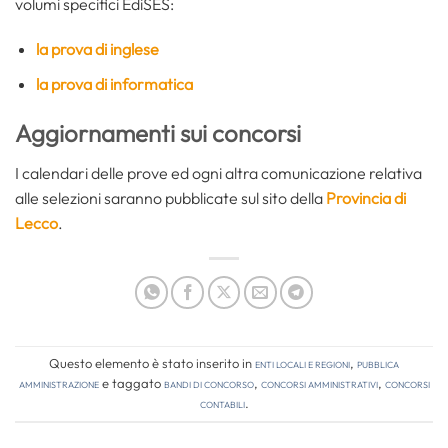
volumi specifici EdiSES:
la prova di inglese
la prova di informatica
Aggiornamenti sui concorsi
I calendari delle prove ed ogni altra comunicazione relativa
alle selezioni saranno pubblicate sul sito della
Provincia di
Lecco
.
Questo elemento è stato inserito in
Enti locali e regioni
,
Pubblica
amministrazione
e taggato
bandi di concorso
,
concorsi amministrativi
,
concorsi
contabili
.