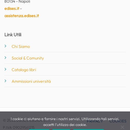
80134 - Napoli
edises.it
-
assistenza.edises.it
Link Utili
Chi Siamo
Social & Comunity
Catalogo libri
Ammissioni università
I cookie ci aiutano a fornire i nostri servizi. Utilizzando tali servizi,
© 2026 EdiSES Edizioni S.r.l. -
PRIVACY
COOKIES
accetti l'utilizzo dei cookie.
P.IVA 09029561215