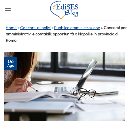
Salta
ai
contenuti
Home
»
Concorsi pubblici
»
Pubblica amministrazione
»
Concorsi per
amministrativi e contabili: opportunità a Napoli e in provincia di
Roma
06
Ago