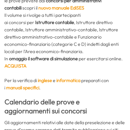
le prove previste dai
concorsi per
amministrativi
contabili
scopri il
nuovo manuale EdiSES
Il volume si rivolge a tutti i partecipanti
ai concorsi
per
Istruttore contabile
, Istruttore direttivo
contabile, Istruttore amministrativo-contabile, Istruttore
direttivo amministrativo-contabile e Funzionario
economico-finanziario (categorie C e D) indetti dagli enti
locali per l’Area economico-finanziaria.
In
omaggio il software di simulazione
per esercitarsi online.
ACQUISTA
Per la verifica di
inglese
e
informatica
preparati con
i
manuali specifici
.
Calendario delle prove e
aggiornamenti sui concorsi
Gli aggiornamenti relativi alle date della preselezione e delle
prove d’esame saranno dati tramite pubblicazione sui siti