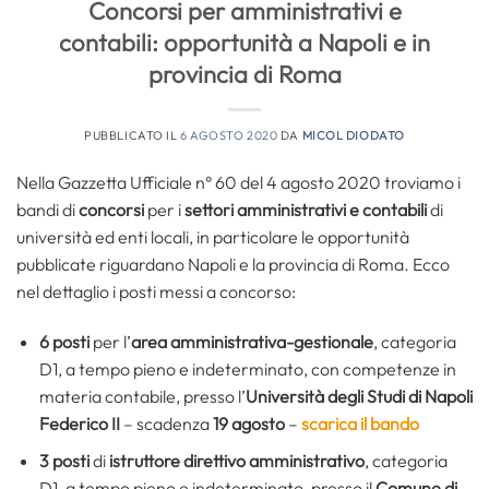
Concorsi per amministrativi e
contabili: opportunità a Napoli e in
provincia di Roma
PUBBLICATO IL
6 AGOSTO 2020
DA
MICOL DIODATO
Nella Gazzetta Ufficiale n° 60 del 4 agosto 2020 troviamo i
bandi di
concorsi
per i
settori amministrativi e contabili
di
università ed enti locali, in particolare le opportunità
pubblicate riguardano Napoli e la provincia di Roma. Ecco
nel dettaglio i posti messi a concorso:
6 posti
per l’
area amministrativa-gestionale
, categoria
D1, a tempo pieno e indeterminato, con competenze in
materia contabile, presso l’
Università degli Studi di Napoli
Federico II
– scadenza
19 agosto
–
scarica il bando
3 posti
di
istruttore direttivo amministrativo
, categoria
D1, a tempo pieno e indeterminato, presso il
Comune di