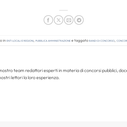
o in
Enti locali e regioni
,
Pubblica amministrazione
e taggato
bandi di concorso
,
concors
nostro team redattori esperti in materia di concorsi pubblici, do
ostri lettori la loro esperienza.