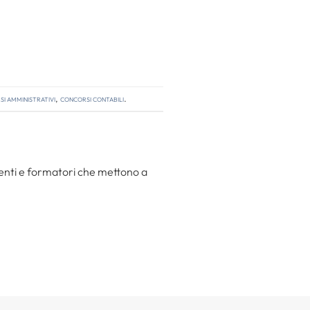
i amministrativi
,
concorsi contabili
.
centi e formatori che mettono a