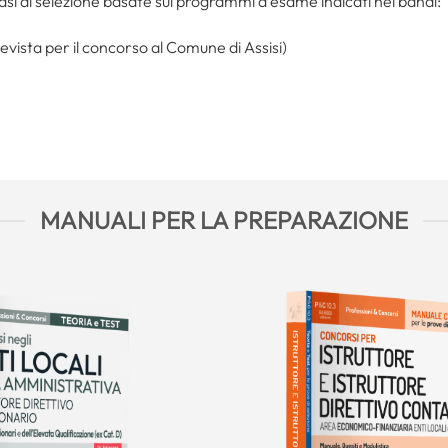
asi di selezione basate sui programmi d’esame indicati nei bandi:
evista per il concorso al Comune di Assisi)
MANUALI PER LA PREPARAZIONE