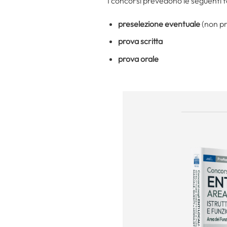
I concorsi prevedono le seguenti f
preselezione eventuale
(non pr
prova scritta
prova orale