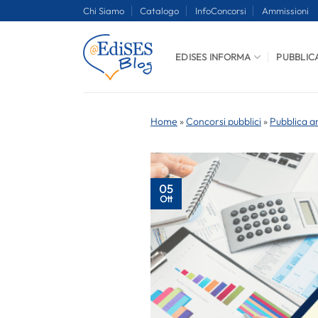
Salta
Chi Siamo
Catalogo
InfoConcorsi
Ammissioni
ai
contenuti
EDISES INFORMA
PUBBLIC
Home
»
Concorsi pubblici
»
Pubblica a
05
Ott