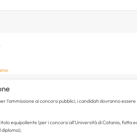
e
same
ione
 per l’ammissione ai concorsi pubblici, i candidati dovranno essere
olo equipollente (per i concorsi all’Università di Catania, fatta ec
l diploma);