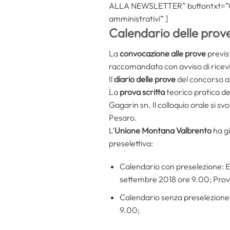
ALLA NEWSLETTER” buttontxt=”Con
amministrativi” ]
Calendario delle prov
La
convocazione alle prove
previst
raccomandata con avviso di rice
Il
diario delle prove
del concorso a
La
prova scritta
teorico pratica de
Gagarin sn. Il colloquio orale si sv
Pesaro.
L’
Unione Montana Valbrento
ha gi
preselettiva:
Calendario con preselezione: E
settembre 2018 ore 9.00; Prov
Calendario senza preselezione:
9.00;