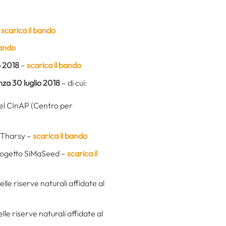
–
scarica il bando
bando
 2018
–
scarica il bando
za 30 luglio 2018
– di cui:
 del CInAP (Centro per
t-Tharsy –
scarica il bando
 progetto SiMaSeed –
scarica il
lle riserve naturali affidate al
le riserve naturali affidate al