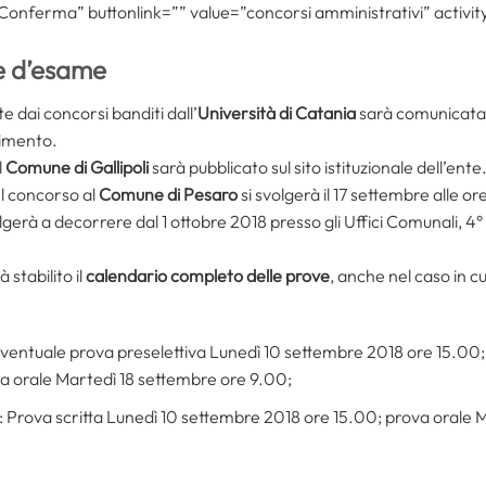
ferma” buttonlink=”” value=”concorsi amministrativi” activity
e d’esame
e dai concorsi banditi dall’
Università di Catania
sarà comunicata a
vimento.
l
Comune di Gallipoli
sarà pubblicato sul sito istituzionale dell’ente
l concorso al
Comune di Pesaro
si svolgerà il 17 settembre alle or
olgerà a decorrere dal 1 ottobre 2018 presso gli Uffici Comunali, 4°
à stabilito il
calendario completo delle prove
, anche nel caso in c
ventuale prova preselettiva Lunedì 10 settembre 2018 ore 15.00; 
a orale Martedì 18 settembre ore 9.00;
 Prova scritta Lunedì 10 settembre 2018 ore 15.00; prova orale 