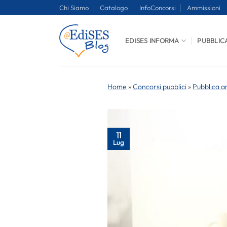
Salta
Chi Siamo
Catalogo
InfoConcorsi
Ammissioni
ai
contenuti
EDISES INFORMA
PUBBLIC
Home
»
Concorsi pubblici
»
Pubblica a
11
Lug