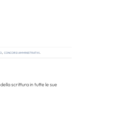
so
,
concorsi amministrativi
.
la scrittura in tutte le sue