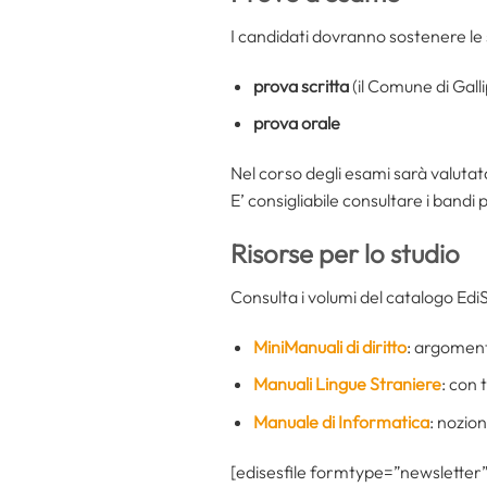
I candidati dovranno sostenere le
prova scritta
(il Comune di Gall
prova orale
Nel corso degli esami sarà valuta
E’ consigliabile consultare i ban
Risorse per lo studio
Consulta i volumi del catalogo Edi
MiniManuali di diritto
: argomenta
Manuali Lingue Straniere
: con 
Manuale di Informatica
: nozion
[edisesfile formtype=”newsletter” 