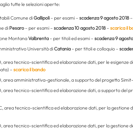
aglio tutte le selezioni aperte:
tabili Comune di
Gallipoli
– per esami –
scadenza 9 agosto 2018
ne di
Pesaro
– per esami –
scadenza 10 agosto 2018
–
scarica il 
nione Montana
Valbrenta
– per titoli ed esami –
scadenza 9 agosto
mministrativo Università di
Catania
– per titoli e colloquio –
scaden
D, area tecnico-scientifica ed elaborazione dati, per le esigenze
pata) –
scarica il bando
 D, area amministrativa-gestionale, a supporto del progetto Simi
D, area tecnico-scientifica ed elaborazione dati, a supporto del
, area tecnico-scientifica ed elaborazione dati, per la gestione de
, area tecnico-scientifica ed elaborazione dati, per la gestione del