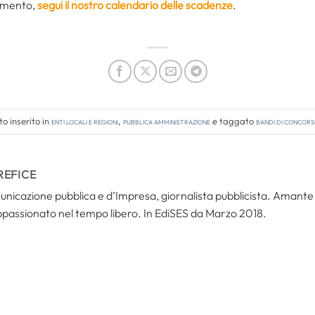
amento,
segui il nostro calendario delle scadenze
.
o inserito in
Enti locali e regioni
,
Pubblica amministrazione
e taggato
bandi di concor
REFICE
icazione pubblica e d’Impresa, giornalista pubblicista. Amante del
ppassionato nel tempo libero. In EdiSES da Marzo 2018.