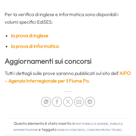
Per la verifica di inglese e informatica sono disponibili i
volumi specifici EdiSES:
la prova di inglese
la prova di informatica
Aggiornamenti sui concorsi
Tutti i dettagli sulle prove saranno pubblicati sul sito dell’
AIPO
– Agenzia Interregionale per il Fiume Po
.
Questo elemento è stato inserito in
Enti pubblici e agenzie
,
Pubblica
amministrazione
e taggato
bandi di concorso
,
concorsi profili tecnici
.