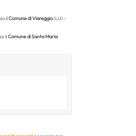
so il
Comune di Viareggio
(LU) –
o il
Comune di Santa Maria
requisiti generali
necessari per