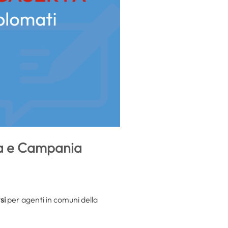
ana e Campania
si
per agenti in comuni della