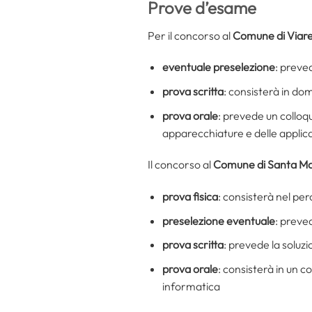
Prove d’esame
Per il concorso al
Comune di Viar
eventuale preselezione
: preved
prova scritta
: consisterà in d
prova orale
: prevede un colloqu
apparecchiature e delle applica
Il concorso al
Comune di
Santa Ma
prova fisica
: consisterà nel per
preselezione eventuale
: preved
prova scritta
: prevede la soluzi
prova orale
: consisterà in un c
informatica