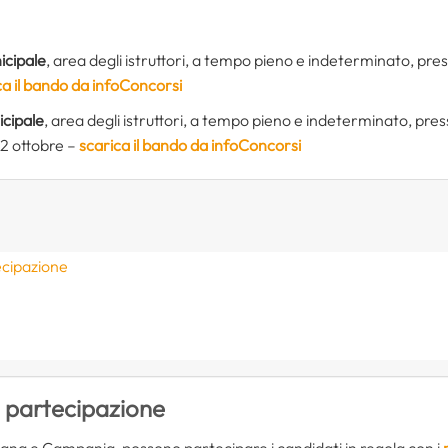
icipale
, area degli istruttori, a tempo pieno e indeterminato, pres
ca il bando da infoConcorsi
icipale
, area degli istruttori, a tempo pieno e indeterminato, press
2 ottobre –
scarica il bando da infoConcorsi
ecipazione
e
i partecipazione
cana e Campania, possono partecipare i candidati in regola con i