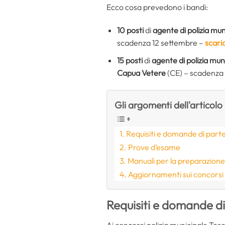
Ecco cosa prevedono i bandi:
10 posti
di
agente di polizia mun
scadenza 12 settembre –
scari
15 posti
di
agente di polizia mun
Capua Vetere
(CE) – scadenza 
Gli argomenti dell'articolo
Requisiti e domande di part
Prove d’esame
Manuali per la preparazion
Aggiornamenti sui concorsi
Requisiti e domande d
Ai concorsi polizia municipale Tos