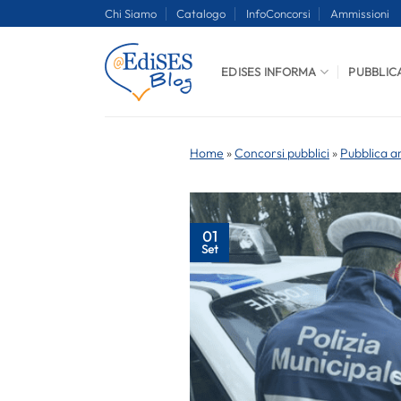
Salta
Chi Siamo
Catalogo
InfoConcorsi
Ammissioni
ai
contenuti
EDISES INFORMA
PUBBLIC
Home
»
Concorsi pubblici
»
Pubblica a
01
Set