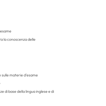
d’esame
ata la conoscenza delle
e e sulle materie d’esame
e
 di base della lingua inglese e di