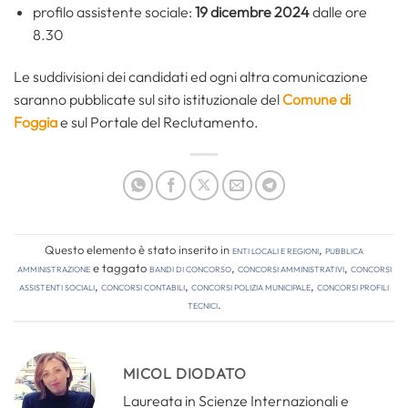
profilo assistente sociale:
19 dicembre 2024
dalle ore
8.30
Le suddivisioni dei candidati ed ogni altra comunicazione
saranno pubblicate sul sito istituzionale del
Comune di
Foggia
e sul Portale del Reclutamento.
Questo elemento è stato inserito in
Enti locali e regioni
,
Pubblica
amministrazione
e taggato
bandi di concorso
,
concorsi amministrativi
,
concorsi
assistenti sociali
,
concorsi contabili
,
concorsi polizia municipale
,
concorsi profili
tecnici
.
MICOL DIODATO
Laureata in Scienze Internazionali e