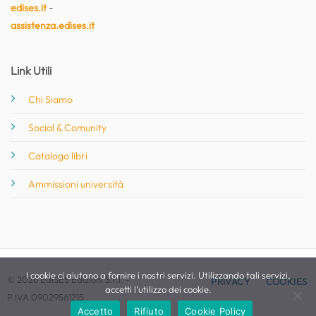
edises.it
-
assistenza.edises.it
Link Utili
Chi Siamo
Social & Comunity
Catalogo libri
Ammissioni università
I cookie ci aiutano a fornire i nostri servizi. Utilizzando tali servizi,
© 2026 EdiSES Edizioni S.r.l. -
PRIVACY
COOKIES
accetti l'utilizzo dei cookie.
P.IVA 09029561215
Accetto
Rifiuto
Cookie Policy