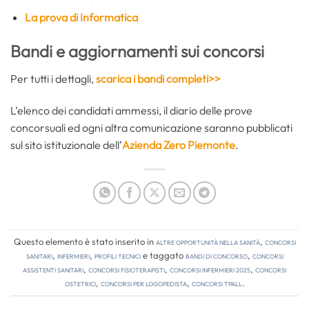
La prova di Informatica
Bandi e aggiornamenti sui concorsi
Per tutti i dettagli,
scarica i bandi completi>>
L’elenco dei candidati ammessi, il diario delle prove
concorsuali ed ogni altra comunicazione saranno pubblicati
sul sito istituzionale dell’
Azienda Zero Piemonte
.
Questo elemento è stato inserito in
Altre opportunità nella sanità
,
Concorsi
Sanitari
,
Infermieri
,
Profili tecnici
e taggato
bandi di concorso
,
concorsi
assistenti sanitari
,
concorsi fisioterapisti
,
concorsi infermieri 2025
,
concorsi
ostetrici
,
concorsi per logopedista
,
concorsi tpall
.