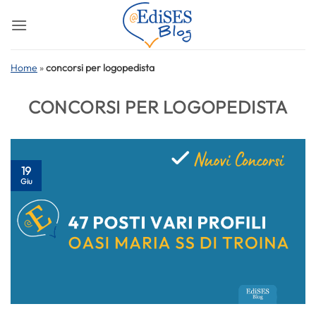
Salta
ai
contenuti
Home
»
concorsi per logopedista
CONCORSI PER LOGOPEDISTA
19
Giu