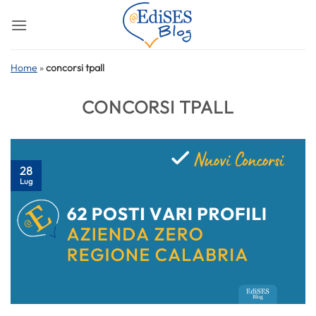
Salta
ai
contenuti
Home
»
concorsi tpall
CONCORSI TPALL
28
Lug