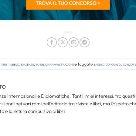
in
Enti pubblici e agenzie
,
Pubblica amministrazione
e taggato
bandi di concorso
,
concorsi
TO
ze Internazionali e Diplomatiche. Tanti i miei interessi, tra questi i
i anni nei vari rami dell'editoria tra riviste e libri, ma l'aspetto c
to e la lettura compulsiva di libri