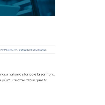
 amministrativi
,
concorsi profili tecnici
.
l giornalismo storico e la scrittura.
he più mi caratterizza in questo