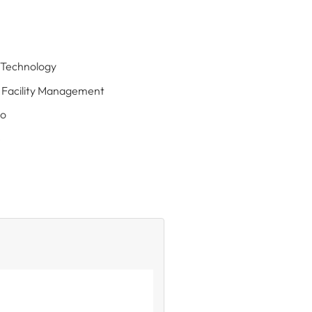
n Technology
 & Facility Management
lo
e