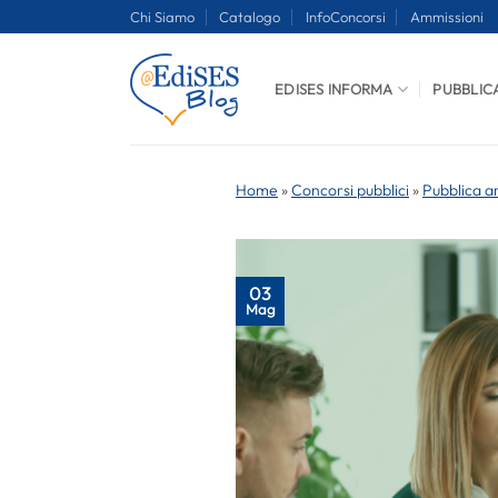
Salta
Chi Siamo
Catalogo
InfoConcorsi
Ammissioni
ai
contenuti
EDISES INFORMA
PUBBLIC
Home
»
Concorsi pubblici
»
Pubblica a
03
Mag