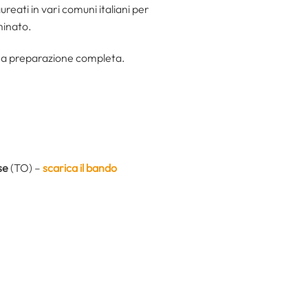
ureati in vari comuni italiani per
minato.
er una preparazione completa.
se
(TO) –
scarica il bando