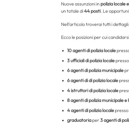
Nuove assunzioni in
polizia locale 
un totale di
44 posti
. Le opportun
Nell’articolo troverai tutti i detta
Ecco le posizioni per cui candidarsi
10 agenti di polizia locale
presso
3 ufficiali di polizia locale
presso 
6
agenti di polizia municipale
pr
6
agenti di di polizia locale
press
4
istruttori di polizia locale
press
8
agenti di polizia municipale e 
4
agenti di polizia locale
presso 
graduatoria
per
3
agenti di poli