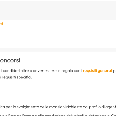
si
oncorsi
i candidati oltre a dover essere in regola con i
requisiti generali
pe
equisiti specifici:
ica per lo svolgimento delle mansioni richieste dal profilo di agente
 all’uso dell’arma e alla conduzione dei veicoli in dotazione al Cor