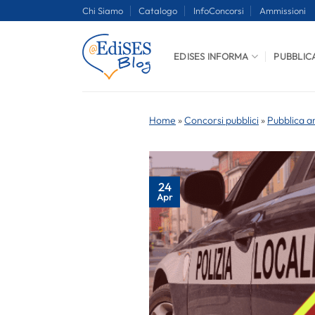
Salta
Chi Siamo
Catalogo
InfoConcorsi
Ammissioni
ai
contenuti
EDISES INFORMA
PUBBLIC
Home
»
Concorsi pubblici
»
Pubblica a
24
Apr