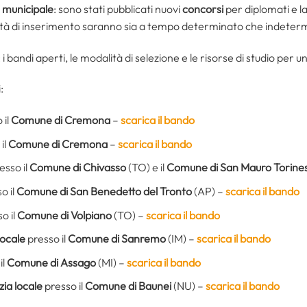
e municipale
: sono stati pubblicati nuovi
concorsi
per diplomati e la
ità di inserimento saranno sia a tempo determinato che indeter
gli: i bandi aperti, le modalità di selezione e le risorse di studio p
:
 il
Comune di Cremona
–
scarica il bando
il
Comune di Cremona
–
scari
c
a il bando
esso il
Comune di Chivasso
(TO) e il
Comune di San Mauro Torine
o il
Comune di San Benedetto del Tronto
(AP) –
scarica il bando
o il
Comune di Volpiano
(TO) –
scarica il bando
locale
presso il
Comune di Sanremo
(IM) –
scarica il bando
il
Comune di Assago
(MI) –
scarica il bando
zia locale
presso il
Comune di Baunei
(NU) –
scarica il bando