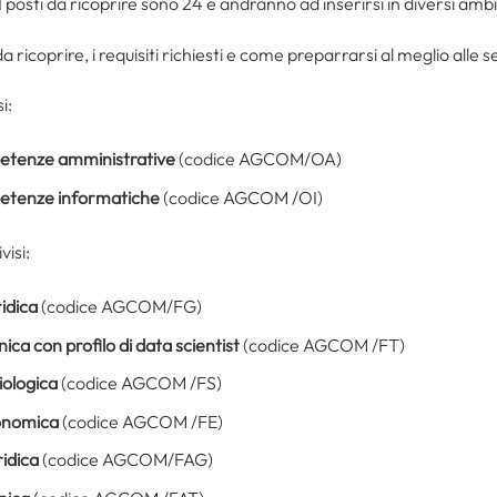
posti da ricoprire sono 24 e andranno ad inserirsi in diversi amb
a ricoprire, i requisiti richiesti e come preparrarsi al meglio alle se
i:
tenze amministrative
(codice AGCOM/OA)
tenze informatiche
(codice AGCOM /OI)
visi:
ridica
(codice AGCOM/FG)
ica con profilo di data scientist
(codice AGCOM /FT)
iologica
(codice AGCOM /FS)
conomica
(codice AGCOM /FE)
ridica
(codice AGCOM/FAG)