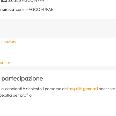
nica
(codice AGCOM /FAT)
conomica
(codice AGCOM /FAE)
ecipazione
concorsi
i partecipazione
ai candidati è richiesto il possesso dei
requisiti generali
necessari 
ecifici per profilo: