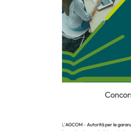
Concors
L’
AGCOM
–
Autorità per le gara