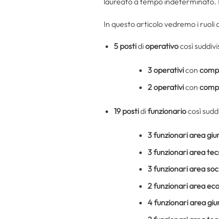
laureato a tempo indeterminato. I 
In questo articolo vedremo i ruoli d
5 posti
di
operativo
così suddivis
3 operativi
con
compe
2 operativi
con
compe
19 posti
di
funzionario
così suddi
3 funzionari area giu
3 funzionari area tecn
3 funzionari area soc
2 funzionari area e
4 funzionari area giu