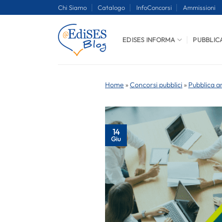
Salta
Chi Siamo
Catalogo
InfoConcorsi
Ammissioni
ai
contenuti
EDISES INFORMA
PUBBLIC
Home
»
Concorsi pubblici
»
Pubblica a
14
Giu