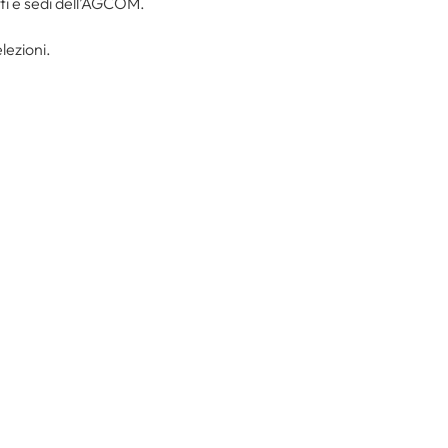
iti e sedi dell’AGCOM.
lezioni.