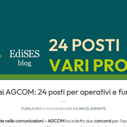
i AGCOM: 24 posti per operativi e fu
PUBBLICATO IL
14 GIUGNO 2024
DA
MICOL DIODATO
nzie nelle comunicazioni – AGCOM
ha indetto due
concorsi
per l’a