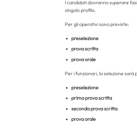
I candidati dovranno superare fasi 
singolo profilo.
Per gli operativi sono previste:
preselezione
prova scritta
prova orale
Per i funzionari, la selezione sarà p
preselezione
prima prova scritta
seconda prova scritta
prova orale