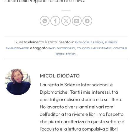
sul sito della Regione Toscana e su inPA.
Questo elemento è stato inserito in
Enti locali e regioni
,
Pubblica
amministrazione
e taggato
bandi di concorso
,
concorsi amministrativi
,
concorsi
profili tecnici
.
MICOL DIODATO
Laureata in Scienze Internazionali e
Diplomatiche. Tanti i miei interessi, tra
questi il giornalismo storico e la scrittura.
Ho lavorato diversi anni nei vari rami
dell'editoria tra riviste e libri, ma l'aspetto
che più mi caratterizza in questo settore è
l'acquisto e la lettura compulsiva di libri