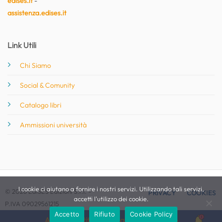
edises.it
-
assistenza.edises.it
Link Utili
Chi Siamo
Social & Comunity
Catalogo libri
Ammissioni università
I cookie ci aiutano a fornire i nostri servizi. Utilizzando tali servizi,
© 2026 EdiSES Edizioni S.r.l. -
PRIVACY
COOKIES
accetti l'utilizzo dei cookie.
P.IVA 09029561215
Accetto
Rifiuto
Cookie Policy
Attiva le notifiche per questo concorso