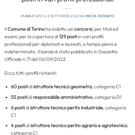
PUBBLICATO IL
8 SETTEMBRE 2022
DA
MICOL DIODATO
Il
Comune di Torino
ha indetto sei
concorsi
, per titoli ed
esami, per la copertura di
129 posti
in vari profili
professionali per diplomati e laureati, a tempo pieno e
indeterminato. Il bando è stato pubblicato in Gazzetta
Ufficiale n.71 del 06/09/2022.
Ecco tutti i profili richiesti:
60 posti
di
istruttore tecnico geometra
, categoria C1
55 posti
di
responsabile amministrativo
, categoria D1
6 posti
di
istruttore tecnico perito industriale
, categoria
C1
4 posti
di
istruttore tecnico perito agrario e agrotecnico
,
categoria C1