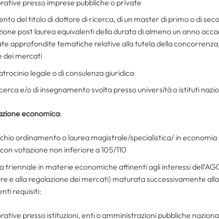
vorative presso imprese pubbliche o private
to del titolo di dottore di ricerca, di un master di primo o di second
zione post laurea equivalenti della durata di almeno un anno acca
ate approfondite tematiche relative alla tutela della concorrenza,
e dei mercati
patrocinio legale o di consulenza giuridica
ricerca e/o di insegnamento svolta presso università o istituti nazio
mazione economica
:
chio ordinamento o laurea magistrale/specialistica/ in economia 
 con votazione non inferiore a 105/110
a triennale in materie economiche attinenti agli interessi dell’AG
re e alla regolazione dei mercati) maturata successivamente all
ti requisiti:
vorative presso istituzioni, enti o amministrazioni pubbliche naziona