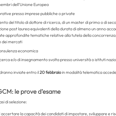
 membri dell’Unione Europea
vorative presso imprese pubbliche o private
to del titolo di dottore di ricerca, di un master di primo o di second
zione post laurea equivalenti della durata di almeno un anno ac
ate approfondite tematiche relative alla tutela della concorrenza,
e dei mercati
 consulenza economica
ricerca e/o di insegnamento svolta presso università o istituti nazio
ranno inviate entro il
20 febbraio
in modalità telematica acced
GCM: le prove d’esame
si di selezione:
d accertare la capacità dei candidati di impostare, sviluppare e r