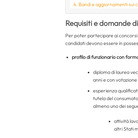
Bandi e aggiornamenti sui 
Requisiti e domande d
Per poter partecipare ai concorsi
candidati devono essere in possesso
profilo di funzionario con form
diploma di laurea ve
anni e con votazione 
esperienza qualificata
tutela del consumato
almeno uno dei seguen
attività la
altri Stati