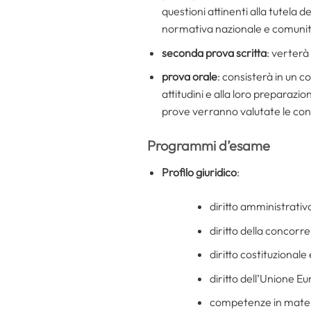
questioni attinenti alla tutela 
normativa nazionale e comunit
seconda prova scritta
: verterà
prova orale
: consisterà in un co
attitudini e alla loro preparazi
prove verranno valutate le con
Programmi d’esame
Profilo giuridico
:
diritto amministrativ
diritto della concorr
diritto costituzionale
diritto dell’Unione E
competenze in materia 