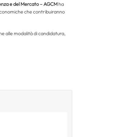
enza e del Mercato – AGCM
ha
d economiche che contribuiranno
one alle modalità di candidatura,