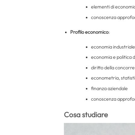
elementi di economia
conoscenza approfond
Profilo economico
:
economia industriale
economia e politica 
diritto della concorr
econometria, statis
finanza aziendale
conoscenza approfond
Cosa studiare