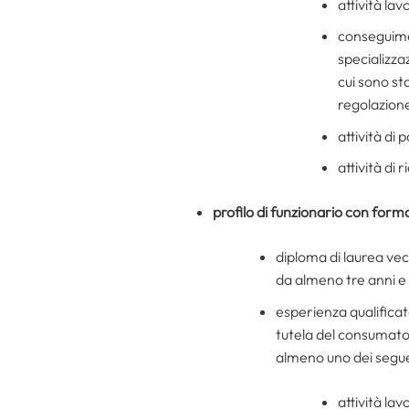
attività la
conseguimen
specializza
cui sono st
regolazion
attività di 
attività di 
profilo di funzionario con for
diploma di laurea vec
da almeno tre anni e
esperienza qualificat
tutela del consumato
almeno uno dei seguen
attività la