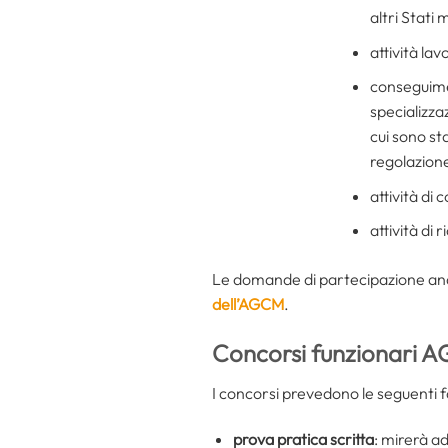
altri Stati
attività la
conseguimen
specializza
cui sono st
regolazion
attività di
attività di 
Le domande di partecipazione and
dell’AGCM
.
Concorsi funzionari A
I concorsi prevedono le seguenti fa
prova pratica scritta
: mirerà a