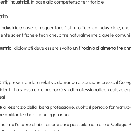
riti industriali
, in base alla competenza territoriale
eato
 industriale
dovete frequentare l’Istituto Tecnico Industriale, che
te scientifiche e tecniche, oltre naturalmente a quelle comuni a
ustriali
diplomati deve essere svolto
un tirocinio di almeno tre ann
anti
, presentando la relativa domanda d’iscrizione presso il Coll
esidenti. Lo stesso ente proporrà studi professionali con cui svoleg
esi
ne
all’esercizio della libera professione: svolto il periodo formativo di
 abilitante che si tiene ogni anno
uperato l’esame di abilitazione sarà possibile inoltrare al Collegi