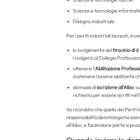
Scienze e tecnologie informati
Disegno industriale
Per i periti industriali laureati, i
lo svolgimento del
tirocinio di 
rivolgersi al Collegio Profession
ottenere l’
Abilitazione
Professi
sostenere l’esame abilitante ch
domada di
iscrizione all’Albo
: s
richiesta per essere iscritti nell’
Va ricordato che quello dei Periti I
responsabilità deontologiche siano 
all’Albo, e facendone parte si possie