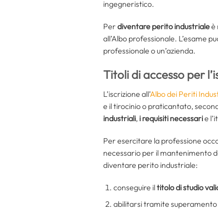
ingegneristico.
Per
diventare perito industriale
è 
all’Albo professionale. L’esame pu
professionale o un’azienda.
Titoli di accesso per l’i
L’iscrizione all’
Albo dei Periti Indust
e il tirocinio o praticantato, sec
industriali
,
i requisiti necessari
e l’
Per esercitare la professione oc
necessario per il mantenimento de
diventare perito industriale:
conseguire il
titolo di studio val
abilitarsi tramite superamento