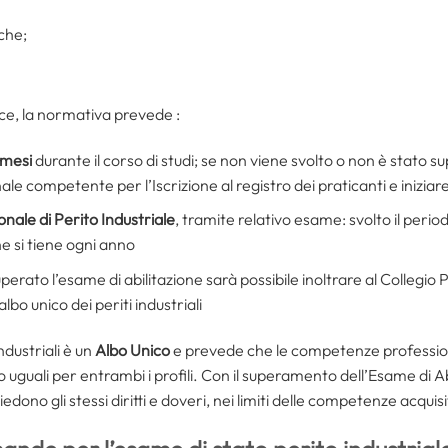
che;
nvece, la normativa prevede :
6 mesi
durante il corso di studi; se non viene svolto o non è stato s
ale competente per l’Iscrizione al registro dei praticanti e iniziare 
onale di Perito Industriale
, tramite relativo esame: svolto il perio
e si tiene ogni anno
uperato l’esame di abilitazione sarà possibile inoltrare al Collegi
albo unico dei periti industriali
ndustriali è un
Albo Unico
e prevede che le competenze professionali
uguali per entrambi i profili. Con il superamento dell’Esame di Abi
dono gli stessi diritti e doveri, nei limiti delle competenze acquisite