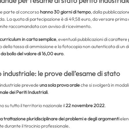
nde per l’esame di stato perito industria
re parte al concorso
hanno 30 giorni di tempo
, dalla pubblicazion
a. La quota di partecipazione è di 49,58 euro, da versare prima
amite raccomandata con avviso di ricevimento.
 curriculum in carta semplice
, eventuali pubblicazioni di carattere
o della tassa di ammissione e la fotocopia non autenticata di un do
a bollo del valore di 16,00 euro
.
industriale: le prove dell’esame di stato
 industriale prevede
una sola prova orale
che si svolgerà in modal
ale dei Periti Industriali
.
 su tutto il territorio nazionale il
22 novembre 2022
.
la trattazione pluridisciplinare dei problemi e degli argomenti
elen
e durante il tirocinio professionale.