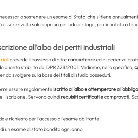
necessario sostenere un esame di Stato, che si tiene annualmente
ò essere svolto solo dopo un periodo di stage, praticantato o tiro
scrizione all’albo dei periti industriali
riali
prevede il possesso di altre
competenze
ed esperienze profe
ondo quanto stabilito dal DPR 328/2001. Vediamo, nello specifico,
c
iter da svolgere sulla base dei titoli di studio posseduti.
corre essere regolamente
iscritto all’albo e ottemperare all’obbli
ll’iscrizione. Servono quindi
requisiti certificati e comprovati
. S
ido
e richiesto per l’accesso all’esame abilitante.
 di un esame di stato bandito ogni anno