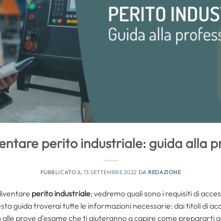
ntare perito industriale: guida alla p
PUBBLICATO IL
13 SETTEMBRE 2022
DA
REDAZIONE
diventare
perito industriale
; vedremo quali sono i requisiti di acce
a guida troverai tutte le informazioni necessarie: dai titoli di acc
alle prove d’esame che ti aiuteranno a capire come prepararti a