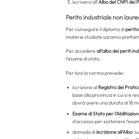
iscriversi all’
Albo del CNPI dei Pe
Perito industriale non laur
Per conseguire il diploma di
perito
materie studiate saranno prettamen
Per accedere
all’albo dei periti ind
l’esame di stato.
Per loro la norma prevede:
iscrizione al
Registro dei Pratic
base alla provincia in cui si è r
dovrà avere una durata di 18 m
Esame di Stato per l’Abilitazio
d’accesso per sostenere l’esame
domada di
iscrizione all’Albo
: s