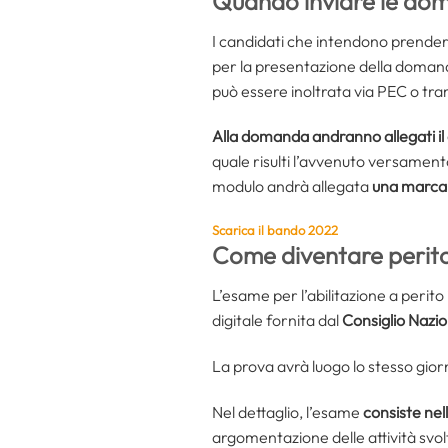
Quando inviare le doma
I candidati che intendono prende
per la presentazione della domand
può essere inoltrata via PEC o tr
Alla domanda andranno allegati il
quale risulti l’avvenuto versament
modulo andrà allegata
una marca d
Scarica il bando 2022
Come diventare perito 
L’esame per l’abilitazione a perito
digitale fornita dal
Consiglio Nazion
La prova avrà luogo lo stesso giorno
Nel dettaglio, l’esame
consiste nel
argomentazione delle attività svolt