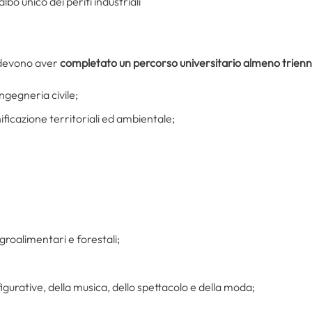
albo unico dei periti industriali
e, devono aver
completato un percorso universitario almeno trienn
ingegneria civile;
ificazione territoriali ed ambientale;
groalimentari e forestali;
figurative, della musica, dello spettacolo e della moda;