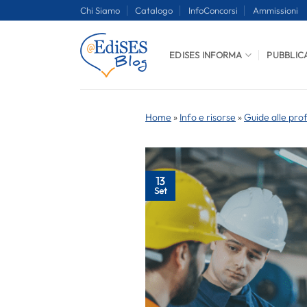
Salta
Chi Siamo
Catalogo
InfoConcorsi
Ammissioni
ai
contenuti
EDISES INFORMA
PUBBLIC
Home
»
Info e risorse
»
Guide alle pro
13
Set