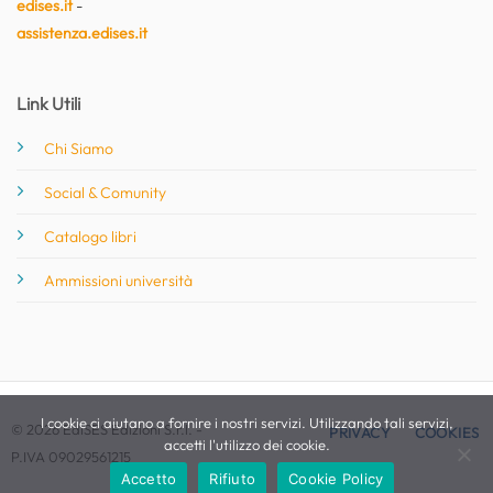
edises.it
-
assistenza.edises.it
Link Utili
Chi Siamo
Social & Comunity
Catalogo libri
Ammissioni università
I cookie ci aiutano a fornire i nostri servizi. Utilizzando tali servizi,
© 2026 EdiSES Edizioni S.r.l. -
PRIVACY
COOKIES
accetti l'utilizzo dei cookie.
P.IVA 09029561215
Accetto
Rifiuto
Cookie Policy