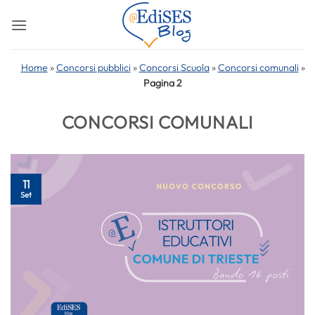
Salta
ai
contenuti
Home
»
Concorsi pubblici
»
Concorsi Scuola
»
Concorsi comunali
»
Pagina 2
CONCORSI COMUNALI
11
Set