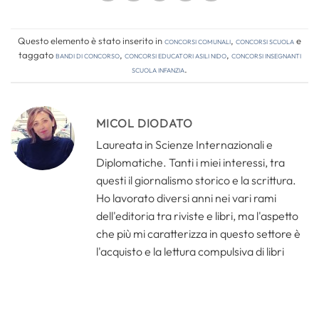
Questo elemento è stato inserito in
Concorsi comunali
,
Concorsi Scuola
e
taggato
bandi di concorso
,
concorsi educatori asili nido
,
concorsi insegnanti
scuola infanzia
.
MICOL DIODATO
Laureata in Scienze Internazionali e
Diplomatiche. Tanti i miei interessi, tra
questi il giornalismo storico e la scrittura.
Ho lavorato diversi anni nei vari rami
dell'editoria tra riviste e libri, ma l'aspetto
che più mi caratterizza in questo settore è
l'acquisto e la lettura compulsiva di libri