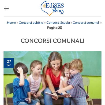
Salta
ai
contenuti
Home
»
Concorsi pubblici
»
Concorsi Scuola
»
Concorsi comunali
»
Pagina 23
CONCORSI COMUNALI
07
Set