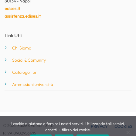
80134 - Napoli
edises.it
-
assistenza.edises.it
Link Utili
Chi Siamo
Social & Comunity
Catalogo libri
Ammissioni università
I cookie ci aiutano a fornire i nostri servizi. Utilizzando tali servizi,
© 2026 EdiSES Edizioni S.r.l. -
PRIVACY
COOKIES
accetti l'utilizzo dei cookie.
P.IVA 09029561215