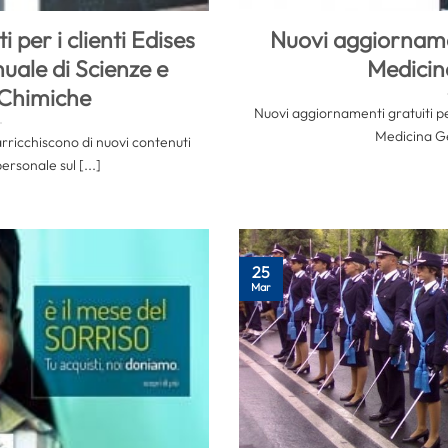
per i clienti Edises
Nuovi aggiornamen
uale di Scienze e
Medicin
 Chimiche
Nuovi aggiornamenti gratuiti per
Medicina Gen
si arricchiscono di nuovi contenuti
personale sul [...]
25
Mar