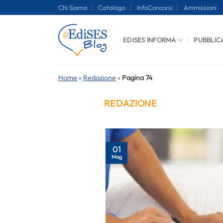
Salta
Chi Siamo
Catalogo
InfoConcorsi
Ammissioni
ai
contenuti
EDISES INFORMA
PUBBLIC
Home
»
Redazione
»
Pagina 74
REDAZIONE
01
Mag