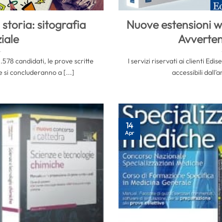
storia: sitografia
Nuove estensioni we
iale
Avverten
.578 candidati, le prove scritte
I servizi riservati ai clienti Edi
 si concluderanno a [...]
accessibili dall’a
14
Apr