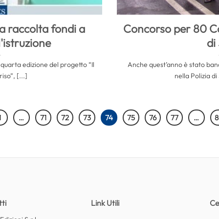
la raccolta fondi a
Concorso per 80 Co
'istruzione
di
 quarta edizione del progetto “Il
Anche quest’anno è stato ban
so”, [...]
nella Polizia di 
1
…
71
72
73
74
75
76
77
…
8
ti
Link Utili
Ce