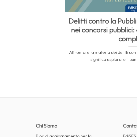
Delitti contro la Pubb
nei concorsi pubblici
compl
Affrontare la materia dei delitti co
significa esplorare il pun
Chi Siamo
Contat
Blog di aggiornamento per la
EdiSES E