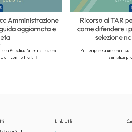
lica Amministrazione
Ricorso al TAR pe
: guida aggiornata e
come difendere i pr
eta
selezione no
ntro la Pubblica Amministrazione
Partecipare a un concorso p
to d’incontro fra [...]
semplice prov
ti
Link Utili
Ce
dizioni S.r.l.