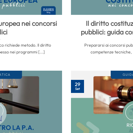
 europea nei concorsi
Il diritto costit
ici
pubblici: guida c
o richiede metodo. Il diritto
Prepararsi ai concorsi pubb
esso nei programmi [...]
competenze tecniche, m
29
Set