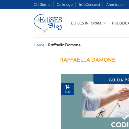
Salta
Chi Siamo
Catalogo
InfoConcorsi
Ammissioni
ai
contenuti
EDISES INFORMA
PUBBLIC
Home
»
Raffaella Damone
RAFFAELLA DAMONE
14
Lug