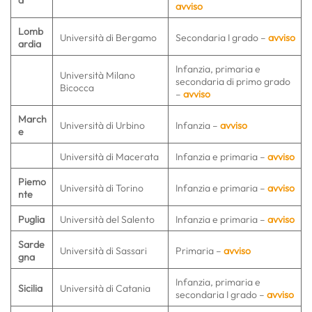
a
avviso
Lomb
Università di Bergamo
Secondaria I grado –
avviso
ardia
Infanzia, primaria e
Università Milano
secondaria di primo grado
Bicocca
–
avviso
March
Università di Urbino
Infanzia –
avviso
e
Università di Macerata
Infanzia e primaria –
avviso
Piemo
Università di Torino
Infanzia e primaria –
avviso
nte
Puglia
Università del Salento
Infanzia e primaria –
avviso
Sarde
Università di Sassari
Primaria –
avviso
gna
Infanzia, primaria e
Sicilia
Università di Catania
secondaria I grado –
avviso