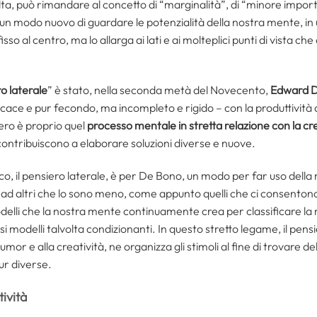
lta, può rimandare al concetto di “marginalità”, di “minore impo
a un modo nuovo di guardare le potenzialità della nostra mente, i
sso al centro, ma lo allarga ai lati e ai molteplici punti di vista 
o laterale
” è stato, nella seconda metà del Novecento,
Edward 
fficace e pur fecondo, ma incompleto e rigido – con la produttività
siero è proprio quel
processo mentale in stretta relazione con la cr
contribuiscono a elaborare soluzioni diverse e nuove.
o, il pensiero laterale, è per De Bono, un modo per far uso della
ad altri che lo sono meno, come appunto quelli che ci consentono 
odelli che la nostra mente continuamente crea per classificare la re
i modelli talvolta condizionanti. In questo stretto legame, il pens
umor e alla creatività, ne organizza gli stimoli al fine di trovare de
ur diverse.
tività