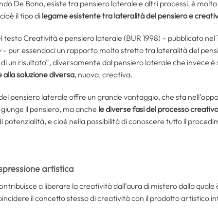
ondo De Bono, esiste tra pensiero laterale e altri processi, è molt
ioè il tipo di
legame esistente tra lateralità del pensiero e creativ
l testo Creatività e pensiero laterale (BUR 1998) – pubblicato nel 1
y
– pur essendoci un rapporto molto stretto tra lateralità del pensi
 di un risultato”, diversamente dal pensiero laterale che invece è 
alla soluzione diversa
, nuova, creativa.
del pensiero laterale offre un grande vantaggio, che sta nell’opp
cui giunge il pensiero, ma anche
le diverse fasi del processo creativ
potenzialità, e cioè nella possibilità di conoscere tutto il procedi
spressione artistica
tribuisce a liberare la creatività dall’aura di mistero dalla quale
coincidere il concetto stesso di creatività con il prodotto artistic