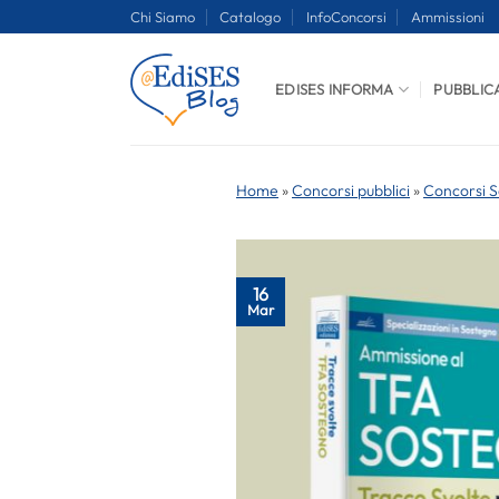
Salta
Chi Siamo
Catalogo
InfoConcorsi
Ammissioni
ai
contenuti
EDISES INFORMA
PUBBLIC
Home
»
Concorsi pubblici
»
Concorsi S
16
Mar