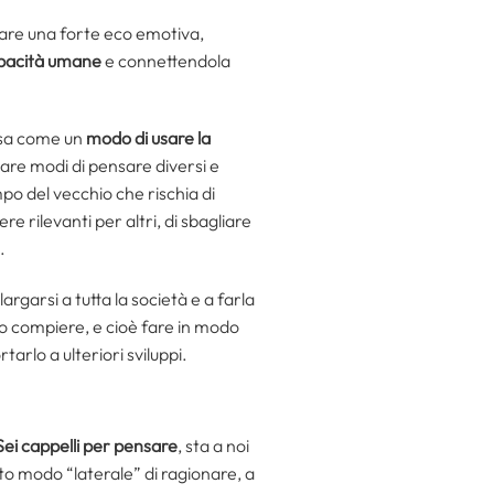
citare una forte eco emotiva,
apacità umane
e connettendola
tesa come un
modo di usare la
ntare modi di pensare diversi e
mpo del vecchio che rischia di
e rilevanti per altri, di sbagliare
.
rgarsi a tutta la società e a farla
 compiere, e cioè fare in modo
tarlo a ulteriori sviluppi.
Sei cappelli per pensare
, sta a noi
to modo “laterale” di ragionare, a