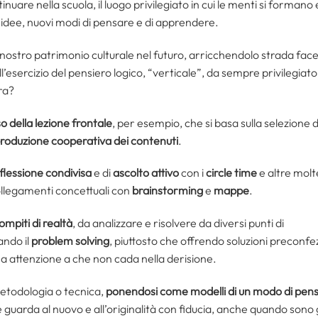
nuare nella scuola, il luogo privilegiato in cui le menti si formano
 idee, nuovi modi di pensare e di apprendere.
l nostro patrimonio culturale nel futuro, arricchendolo strada face
all’esercizio del pensiero logico, “verticale”, da sempre privilegiato
ra?
so della lezione frontale
, per esempio, che si basa sulla selezione 
 produzione cooperativa dei contenuti
.
iflessione condivisa
e di
ascolto attivo
con i
circle time
e altre molt
collegamenti concettuali con
brainstorming
e
mappe
.
compiti di realtà
, da analizzare e risolvere da diversi punti di
ando il
problem solving
, piuttosto che offrendo soluzioni precon
a attenzione a che non cada nella derisione.
metodologia o tecnica,
ponendosi come modelli di un modo di pensa
guarda al nuovo e all’originalità con fiducia, anche quando sono gl