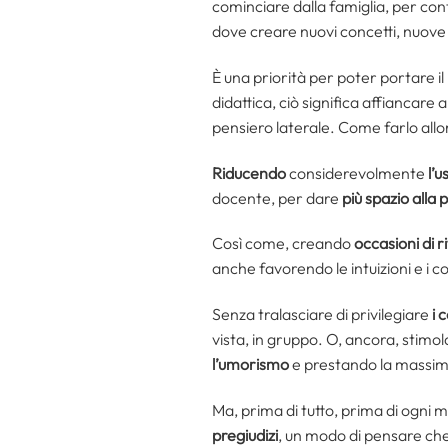
cominciare dalla famiglia, per conti
dove creare nuovi concetti, nuove
È una priorità per poter portare i
didattica, ciò significa affiancare 
pensiero laterale. Come farlo allo
Riducendo
considerevolmente
l’u
docente, per dare
più spazio alla
Così come, creando
occasioni di r
anche favorendo le intuizioni e i 
Senza tralasciare di privilegiare
i 
vista, in gruppo. O, ancora, stimol
l’umorismo
e prestando la massim
Ma, prima di tutto, prima di ogni 
pregiudizi
, un modo di pensare che 