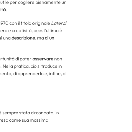
o utile per cogliere pienamente un
ità
.
970 con il titolo originale
Lateral
ero e creatività, quest’ultima è
sì una
descrizione
, ma
di un
ortunità di poter
osservare
non
o
. Nella pratica, ciò si traduce in
mento, di apprenderlo e, infine, di
 è sempre stata circondata, in
o inteso come sua massima