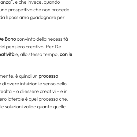
rtanza”, e che invece, quando
n una prospettiva che non procede
che da lì possiamo guadagnare per
De Bono
convinto della necessità
 del pensiero creativo. Per De
eatività
e, allo stesso tempo,
con le
 mente, è quindi un
processo
di avere intuizioni e senso dello
altà – o di essere creativi – e in
iero laterale è quel processo che,
lle soluzioni valide quanto quelle