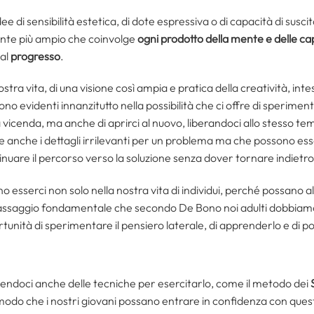
dee di sensibilità estetica, di dote espressiva o di capacità di sus
nte più ampio che coinvolge
ogni prodotto della mente e delle c
 al
progresso
.
ostra vita, di una visione così ampia e pratica della creatività, in
sono evidenti innanzitutto nella possibilità che ci offre di sperime
a vicenda, ma anche di aprirci al nuovo, liberandoci allo stesso te
e anche i dettagli irrilevanti per un problema ma che possono esser
inuare il percorso verso la soluzione senza dover tornare indietro
sserci non solo nella nostra vita di individui, perché possano alla
passaggio fondamentale che secondo De Bono noi adulti dobbiamo
tunità di sperimentare il pensiero laterale, di apprenderlo e di por
endoci anche delle tecniche per esercitarlo, come il metodo dei
n modo che i nostri giovani possano entrare in confidenza con ques