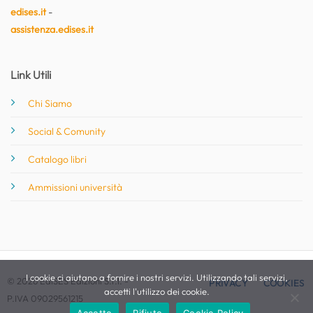
edises.it
-
assistenza.edises.it
Link Utili
Chi Siamo
Social & Comunity
Catalogo libri
Ammissioni università
I cookie ci aiutano a fornire i nostri servizi. Utilizzando tali servizi,
© 2026 EdiSES Edizioni S.r.l. -
PRIVACY
COOKIES
accetti l'utilizzo dei cookie.
P.IVA 09029561215