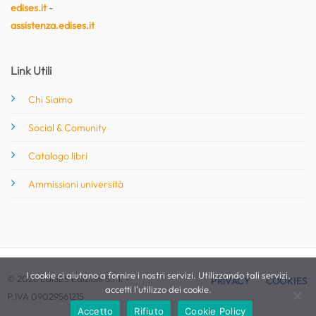
edises.it
-
assistenza.edises.it
Link Utili
Chi Siamo
Social & Comunity
Catalogo libri
Ammissioni università
I cookie ci aiutano a fornire i nostri servizi. Utilizzando tali servizi,
© 2026 EdiSES Edizioni S.r.l. -
PRIVACY
COOKIES
accetti l'utilizzo dei cookie.
P.IVA 09029561215
Accetto
Rifiuto
Cookie Policy