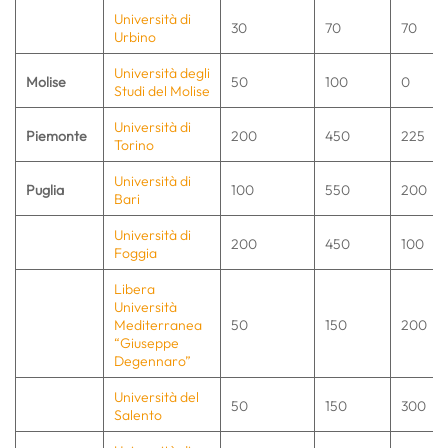
Università di
30
70
70
Urbino
Università degli
Molise
50
100
0
Studi del Molise
Università di
Piemonte
200
450
225
Torino
Università di
Puglia
100
550
200
Bari
Università di
200
450
100
Foggia
Libera
Università
Mediterranea
50
150
200
“Giuseppe
Degennaro”
Università del
50
150
300
Salento