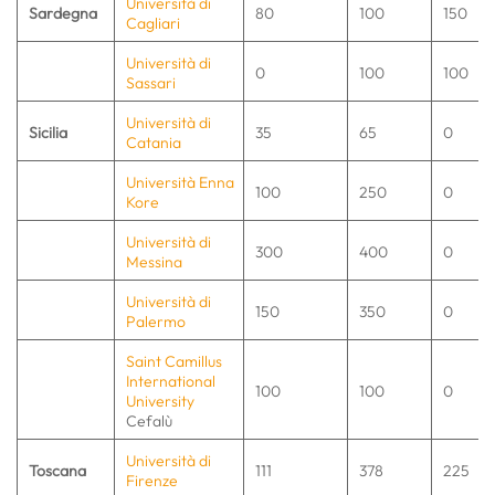
Università di
Sardegna
80
100
150
Cagliari
Università di
0
100
100
Sassari
Università di
Sicilia
35
65
0
Catania
Università Enna
100
250
0
Kore
Università di
300
400
0
Messina
Università di
150
350
0
Palermo
Saint Camillus
International
100
100
0
University
Cefalù
Università di
Toscana
111
378
225
Firenze