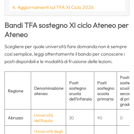
Aggiornamenti sul TFA XI Ciclo 2026
Bandi TFA sostegno XI ciclo Ateneo per
Ateneo
Scegliere per quale università fare domanda non è sempre
così semplice, leggi attentamente il bando per conoscere i
posti disponibili e le modalità di fruizione delle lezioni.
Posti
Posti
Posti
sosteg
Denominazione
sostegno
sostegno
scuola
Regione
ateneo
scuola
scuola
second
dell’infanzia
primaria
di prim
grado
Università
Abruzzo
30
90
0
dell’Aquila
Università degli