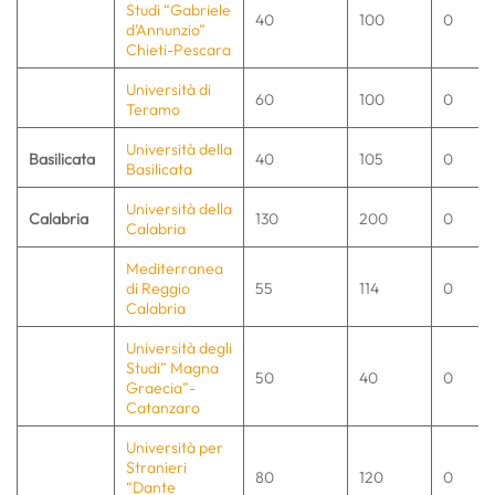
Studi “Gabriele
40
100
0
d’Annunzio”
Chieti-Pescara
Università di
60
100
0
Teramo
Università della
Basilicata
40
105
0
Basilicata
Università della
Calabria
130
200
0
Calabria
Mediterranea
di Reggio
55
114
0
Calabria
Università degli
Studi” Magna
50
40
0
Graecia”-
Catanzaro
Università per
Stranieri
80
120
0
“Dante