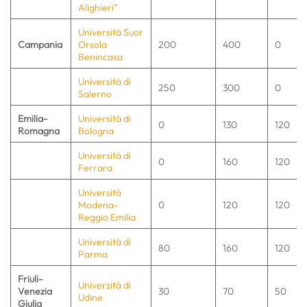
Alighieri”
Università Suor
Campania
Orsola
200
400
0
Benincasa
Università di
250
300
0
Salerno
Emilia-
Università di
0
130
120
Romagna
Bologna
Università di
0
160
120
Ferrara
Università
Modena-
0
120
120
Reggio Emilia
Università di
80
160
120
Parma
Friuli-
Università di
Venezia
30
70
50
Udine
Giulia