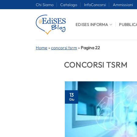
Salta
Chi Siamo
Catalogo
InfoConcorsi
Ammissioni
ai
contenuti
EDISES INFORMA
PUBBLIC
Home
»
concorsi tsrm
»
Pagina 22
CONCORSI TSRM
13
Giu