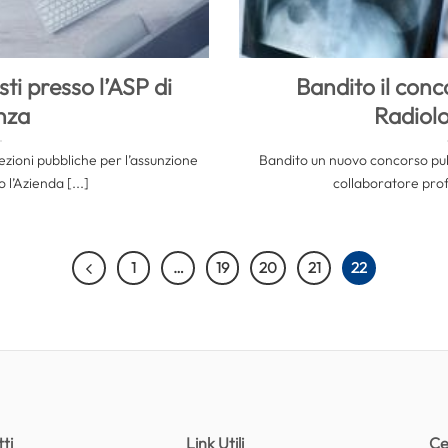
ti presso l’ASP di
Bandito il conc
nza
Radiolo
lezioni pubbliche per l’assunzione
Bandito un nuovo concorso pubb
o l’Azienda [...]
collaboratore profe
1
…
19
20
21
22
ti
Link Utili
Ce