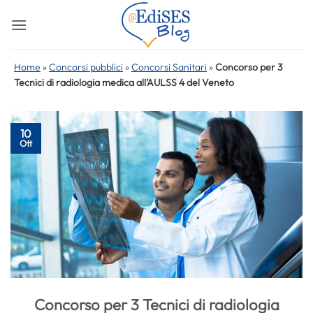
Salta
ai
contenuti
Home
»
Concorsi pubblici
»
Concorsi Sanitari
»
Concorso per 3
Tecnici di radiologia medica all’AULSS 4 del Veneto
10
Ott
Concorso per 3 Tecnici di radiologia