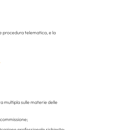
 procedura telematica, e la
t
 multipla sulle materie delle
la commissione;
ificazione professionale richiesta;