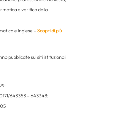
ormatica e verifica della
rmatica e Inglese –
Scopri di più
 pubblicate sui siti istituzionali
99;
l. 0171/643353 – 643348;
205