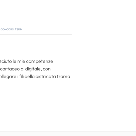
,
concorsi tsrm
.
resciuto le mie competenze
 cartaceo al digitale, con
egare i fili della districata trama