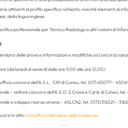
terie attinenti al profilo specifico richiesto, nonché elementi di inf
e, della lingua inglese.
ecifico professionale per Tecnico Radiologo e altri volumi di Info
e
alendario delle prove e informazioni e modifiche sul concorso saranno
re (dal lunedì al venerdì dalle ore 9,00 alle ore 12,00):
fficio concorsi dell’A.S.L. CN1 di Cuneo, tel. 0171 450771 – 4504
nale – settore concorsi dell’A.S.O. S.Croce e Carle di Cuneo, te
onale e sviluppo risorse umane – ASLCN2, tel. 0173/316521 – 316
corsi in atto:
consulta il calendario delle scadenze
.