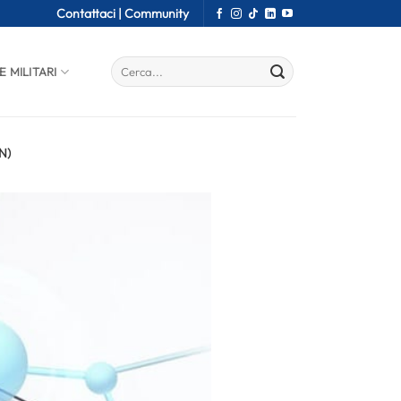
Contattaci |
Community
E MILITARI
N)