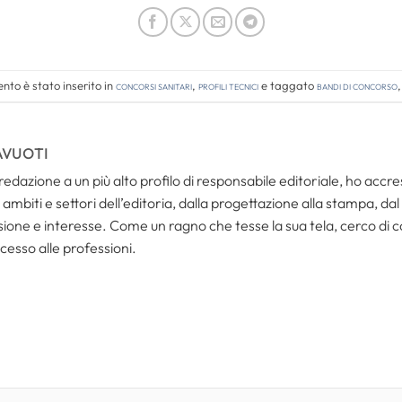
to è stato inserito in
Concorsi Sanitari
,
Profili tecnici
e taggato
bandi di concorso
AVUOTI
redazione a un più alto profilo di responsabile editoriale, ho acc
ambiti e settori dell’editoria, dalla progettazione alla stampa, dal
one e interesse. Come un ragno che tesse la sua tela, cerco di coll
cesso alle professioni.