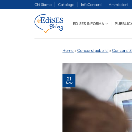
Salta
Chi Siamo
Catalogo
InfoConcorsi
Ammissioni
ai
contenuti
EDISES INFORMA
PUBBLIC
Home
»
Concorsi pubblici
»
Concorsi S
21
Nov