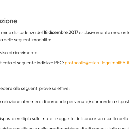
e
zione
rmine di scadenza del
18 dicembre 2017
esclusivamente mediante
 delle seguenti modalità:
iso di ricevimento;
ficata al seguente indirizzo PEC:
protocollo@aslcn1.legalmailPA.i
dere alle seguenti prove selettive:
n relazione al numero di domande pervenute): domande a risposta
 risposta multipla sulle materie oggetto del concorso a scelta del
cniche specifiche o nella predisposizione di atti connessi alla qual