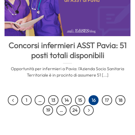
Concorsi infermieri ASST Pavia: 51
posti totali disponibili
Opportunità per infermieri a Pavia: l’Azienda Socio Sanitaria
Territoriale è in procinto di assumere 51 [...]
1
…
13
14
15
16
17
18
19
…
24