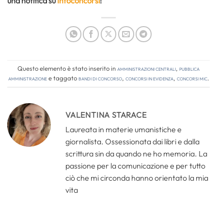
una notifica su
Infoconcorsi
!
Questo elemento è stato inserito in
Amministrazioni Centrali
,
Pubblica
amministrazione
e taggato
bandi di concorso
,
concorsi in evidenza
,
concorsi mic
.
VALENTINA STARACE
Laureata in materie umanistiche e
giornalista. Ossessionata dai libri e dalla
scrittura sin da quando ne ho memoria. La
passione per la comunicazione e per tutto
ciò che mi circonda hanno orientato la mia
vita