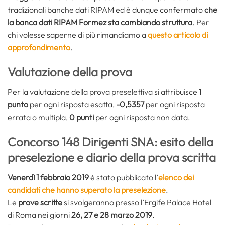
tradizionali banche dati RIPAM ed è dunque confermato
che
la banca dati RIPAM Formez
sta cambiando struttura
. Per
chi volesse saperne di più rimandiamo a
questo articolo di
approfondimento
.
Valutazione della prova
Per la valutazione della prova preselettiva si attribuisce
1
punto
per ogni risposta esatta,
-0,5357
per ogni risposta
errata o multipla,
0 punti
per ogni risposta non data.
Concorso 148 Dirigenti SNA: esito della
preselezione e diario della prova scritta
Venerdì 1 febbraio 2019
è stato pubblicato l’
elenco dei
candidati che hanno superato la preselezione
.
Le
prove scritte
si svolgeranno presso l’Ergife Palace Hotel
di Roma nei giorni
26, 27 e 28 marzo 2019
.