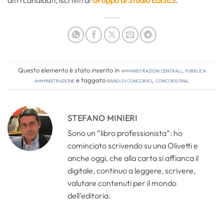
altri candidati, iscriviti al
Gruppo di Studio EdiSES
.
Questo elemento è stato inserito in
Amministrazioni Centrali
,
Pubblica
amministrazione
e taggato
bandi di concorso
,
concorsi sna
.
STEFANO MINIERI
Sono un “libro professionista”: ho
cominciato scrivendo su una Olivetti e
anche oggi, che alla carta si affianca il
digitale, continuo a leggere, scrivere,
valutare contenuti per il mondo
dell’editoria.