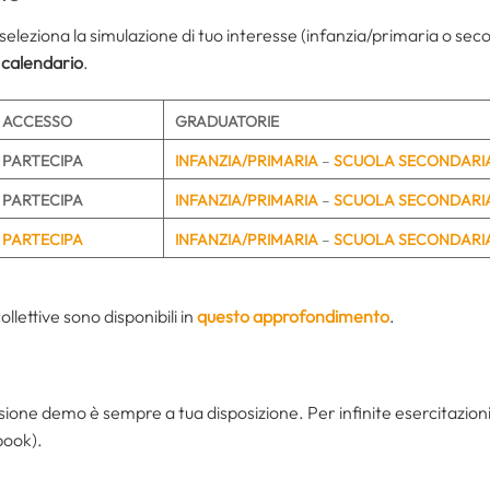
seleziona la simulazione di tuo interesse (infanzia/primaria o sec
 calendario
.
ACCESSO
GRADUATORIE
PARTECIPA
INFANZIA/PRIMARIA
–
SCUOLA SECONDARI
PARTECIPA
INFANZIA/PRIMARIA
–
SCUOLA SECONDARI
PARTECIPA
INFANZIA/PRIMARIA
–
SCUOLA SECONDARI
collettive sono disponibili in
questo approfondimento
.
sione demo è sempre a tua disposizione. Per infinite esercitazioni
book).