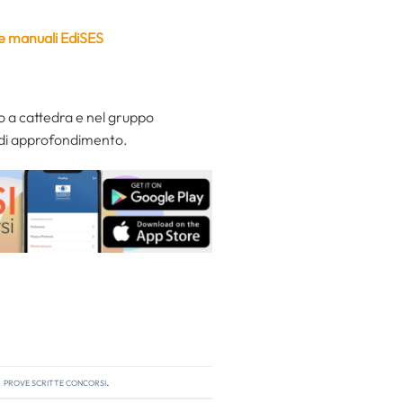
 e manuali EdiSES
o a cattedra e nel gruppo
 di approfondimento.
,
prove scritte concorsi
.