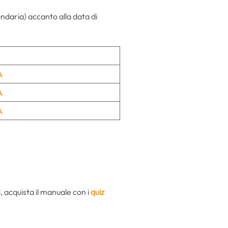
ondaria) accanto alla data di
A
A
A
, acquista il manuale con i
quiz