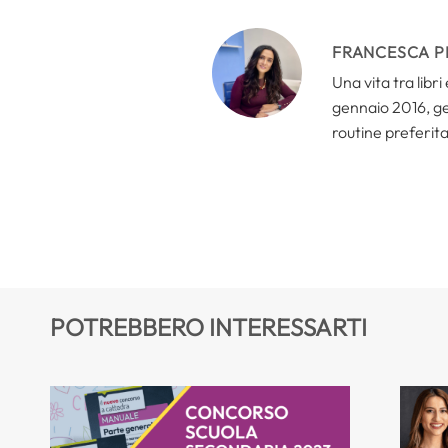
FRANCESCA P
Una vita tra libr
gennaio 2016, ges
routine preferita
POTREBBERO INTERESSARTI