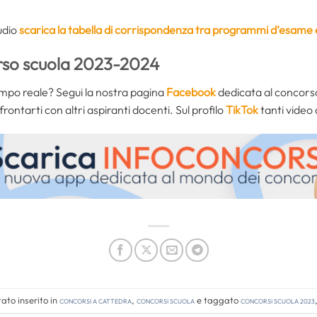
tudio
scarica la tabella di corrispondenza tra programmi d’esame
rso scuola 2023-2024
mpo reale? Segui la nostra pagina
Facebook
dedicata al concors
nfrontarti con altri aspiranti docenti. Sul profilo
TikTok
tanti video
ato inserito in
Concorsi a cattedra
,
Concorsi Scuola
e taggato
concorsi scuola 2023