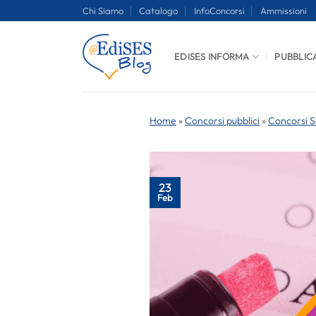
Salta
Chi Siamo
Catalogo
InfoConcorsi
Ammissioni
ai
contenuti
EDISES INFORMA
PUBBLIC
Home
»
Concorsi pubblici
»
Concorsi S
23
Feb