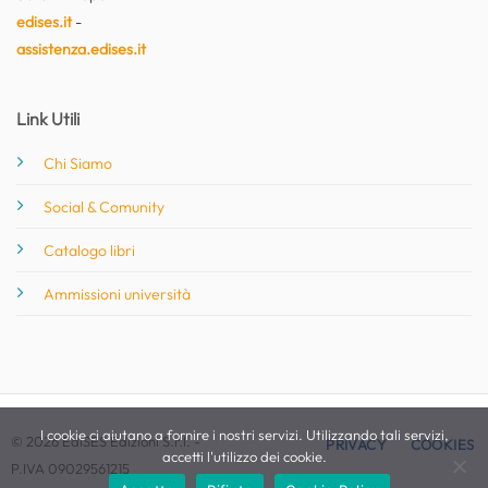
edises.it
-
assistenza.edises.it
Link Utili
Chi Siamo
Social & Comunity
Catalogo libri
Ammissioni università
I cookie ci aiutano a fornire i nostri servizi. Utilizzando tali servizi,
© 2026 EdiSES Edizioni S.r.l. -
PRIVACY
COOKIES
accetti l'utilizzo dei cookie.
P.IVA 09029561215