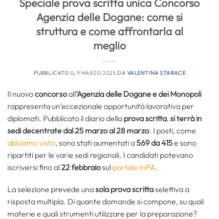
Speciale prova scritta unica Concorso
Agenzia delle Dogane: come si
struttura e come affrontarla al
meglio
PUBBLICATO IL
9 MARZO 2025
DA
VALENTINA STARACE
Il nuovo
concorso
all
‘Agenzia delle Dogane e dei Monopoli
rappresenta un’eccezionale opportunità lavorativa per
diplomati. Pubblicato il diario della
prova scritta
,
si terrà in
sedi decentrate dal 25 marzo al 28 marzo
. I posti, come
abbiamo visto
, sono stati aumentati a
569 da 415
e sono
ripartiti per le varie sedi regionali. I candidati potevano
iscriversi fino al
22 febbraio
sul
portale InPA
.
La selezione prevede una
sola prova scritta
selettiva a
risposta multipla. Di quante domande si compone, su quali
materie e quali strumenti utilizzare per la preparazione?