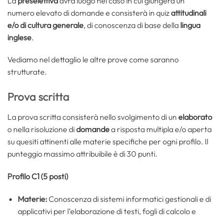
La
preselettiva
avrà luogo nel caso in cui giungerà un
numero elevato di domande e consisterà in quiz
attitudinali
e/o di cultura generale
, di conoscenza di base della
lingua
inglese
.
Vediamo nel dettaglio le altre prove come saranno
strutturate.
Prova scritta
La prova scritta consisterà nello svolgimento di un
elaborato
o nella risoluzione di
domande
a risposta multipla e/o aperta
su quesiti attinenti alle materie specifiche per ogni profilo. Il
punteggio massimo attribuibile è di 30 punti.
Profilo C1 (5 posti)
Materie:
Conoscenza di sistemi informatici gestionali e di
applicativi per l’elaborazione di testi, fogli di calcolo e