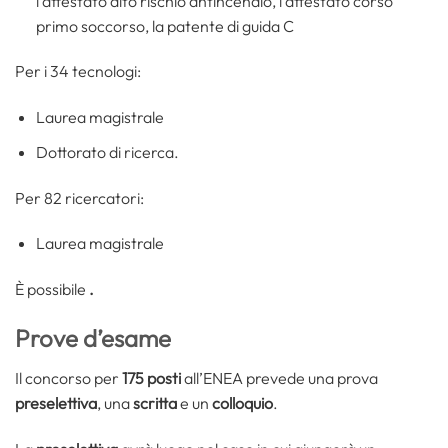
l’attestato alto rischio antincendio, l’attestato corso
primo soccorso, la patente di guida C
Per i 34 tecnologi:
Laurea magistrale
Dottorato di ricerca.
Per 82 ricercatori:
Laurea magistrale
È possibile
.
Prove d’esame
Il concorso per
175 posti
all’ENEA prevede una prova
preselettiva
, una
scritta
e un
colloquio
.