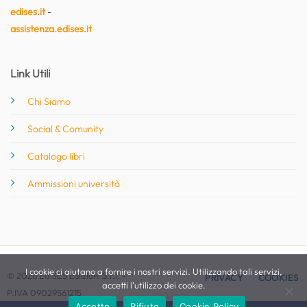
edises.it
-
assistenza.edises.it
Link Utili
Chi Siamo
Social & Comunity
Catalogo libri
Ammissioni università
I cookie ci aiutano a fornire i nostri servizi. Utilizzando tali servizi,
© 2026 EdiSES Edizioni S.r.l. -
PRIVACY
COOKIES
accetti l'utilizzo dei cookie.
P.IVA 09029561215
Accetto
Rifiuto
Cookie Policy