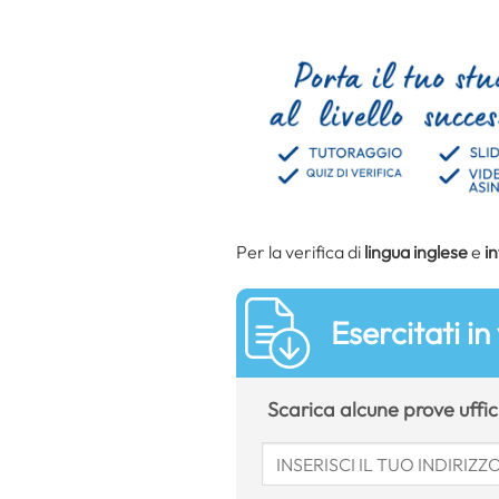
Per la verifica di
lingua inglese
e
i
Esercitati in
Scarica alcune prove uffici