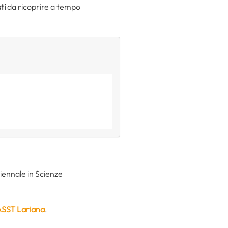
ti
da ricoprire a tempo
riennale in Scienze
 ASST Lariana
.