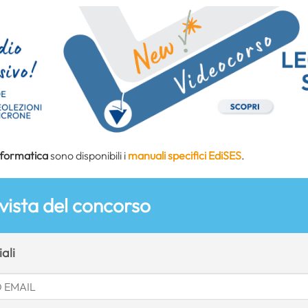
nformatica
sono disponibili i
manuali specifici EdiSES
.
 vista del concorso
ali