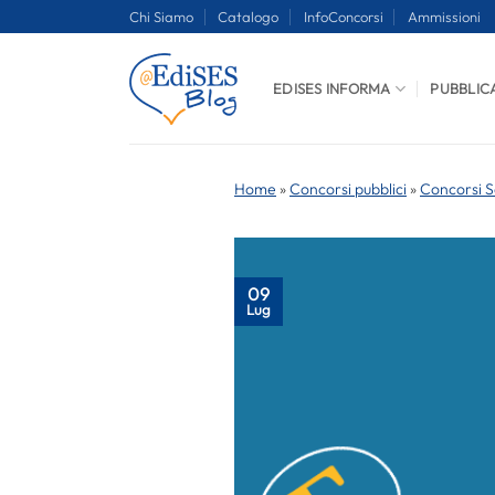
Salta
Chi Siamo
Catalogo
InfoConcorsi
Ammissioni
ai
contenuti
EDISES INFORMA
PUBBLIC
Home
»
Concorsi pubblici
»
Concorsi S
09
Lug