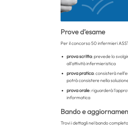
Prove d’esame
Per il concorso 50 infermieri ASST
prova scritta
: prevede lo svolgi
all’attività infermieristica
prova pratica
: consisterà nell’
potrà consistere nella soluzion
prova orale
: riguarderà l’appro
informatica
Bando e aggiornament
Trovi i dettagli nel bando complet