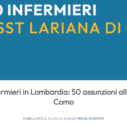
rmieri in Lombardia: 50 assunzioni al
Como
PUBBLICATO IL
9 LUGLIO 2026
DA
MICOL DIODATO